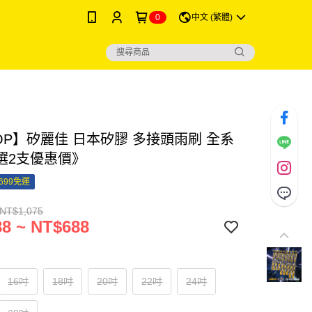
0
中文 (繁體)
iTOP】矽麗佳 日本矽膠 多接頭雨刷 全系
選2支優惠價》
699免運
 NT$1,075
8 ~ NT$688
16吋
18吋
20吋
22吋
24吋