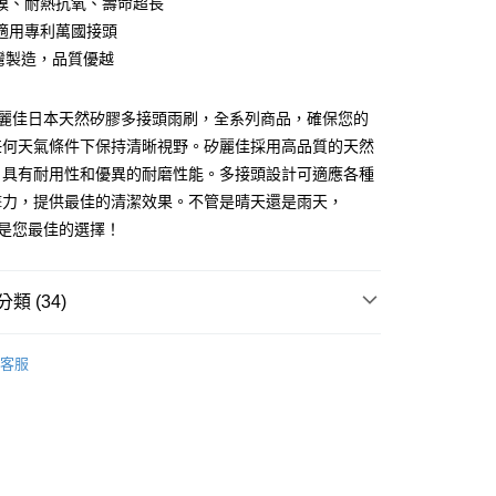
膜、耐熱抗氧、壽命超長
華商業銀行
兆豐國際商業銀行
適用專利萬國接頭
小企業銀行
台中商業銀行
台灣製造，品質優越
台灣）商業銀行
華泰商業銀行
業銀行
遠東國際商業銀行
業銀行
永豐商業銀行
OP 矽麗佳日本天然矽膠多接頭雨刷，全系列商品，確保您的
業銀行
星展（台灣）商業銀行
任何天氣條件下保持清晰視野。矽麗佳採用高品質的天然
際商業銀行
中國信託商業銀行
y
，具有耐用性和優異的耐磨性能。多接頭設計可適應各種
天信用卡公司
擊力，提供最佳的清潔效果。不管是晴天還是雨天，
P 都是您最佳的選擇！
類 (34)
SiliTOP 矽麗佳
付款
客服
0，滿NT$699(含以上)免運費
貨
雨刷
專用款
AUDI 奧迪
後全家取貨
0，滿NT$699(含以上)免運費
專用款
BMW 寶馬
專用款
M-Benz 賓士
付款