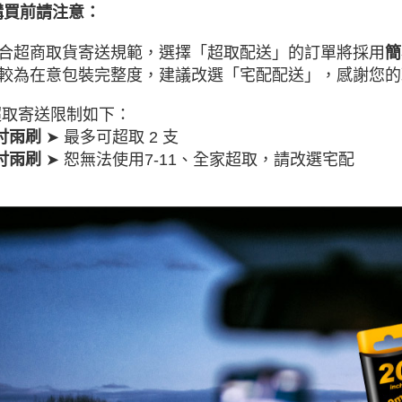
♦️ 雨刷｜
購買前請注意：
♦️ 雨刷｜
合超商取貨寄送規範，選擇「超取配送」的訂單將採用
簡
♦️ 雨刷｜
較為在意包裝完整度，建議改選「宅配配送」，
感謝您的
♦️ 雨刷｜
 超取寄送限制如下：
♦️ 雨刷｜
➤ 最多可超取 2 支
6吋雨刷
♦️ 雨刷｜
➤ 恕無法使用7-11、全家超取，請改選宅配
8吋雨刷
♦️ 雨刷｜
♦️ 雨刷｜
♦️ 雨刷｜
♦️ 雨刷｜
♦️ 雨刷｜
♦️ 雨刷｜
♦️ 雨刷｜
🌧️ 雨刷