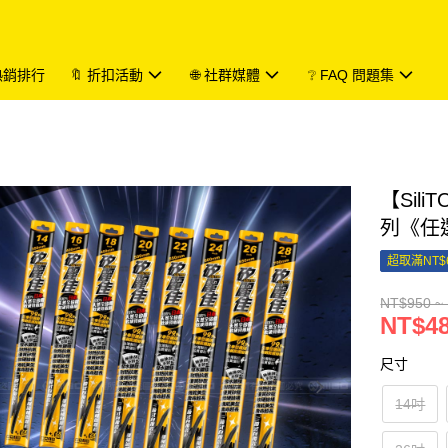
 熱銷排行
🔖 折扣活動
🌐 社群媒體
❔ FAQ 問題集
【Sil
列《任
超取滿NT$
NT$950 ~
NT$48
尺寸
14吋