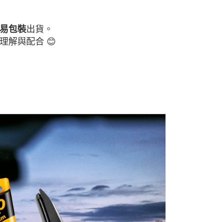
專用款
HONDA 本田
專用款
Infiniti 英菲尼迪
出貨。
易包裝
專用款
Mazda 馬自達
理解與配合 😊
專用款
Mitsubishi 三菱
專用款
Nissan 日產
專用款
SUZUKI 鈴木
專用款
Saab 薩博
專用款
Subaru 速霸陸
專用款
Skoda 斯柯達
專用款
MINI 迷你
專用款
Luxgen 納智捷
專用款
TESLA 特斯拉
專用款
Alfa 愛快
｜全系列
SiliTOP | 矽膠 多接頭系列