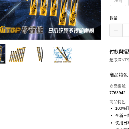
26吋
數量
付款與運
超取滿NT$
付款方式
商品特色
信用卡一
商品編號
7763942
信用卡分
商品特色
3 期 
100
合作金
全新三
超商取貨
華南商
使用日
LINE Pay
上海商