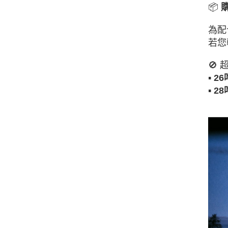
📦
為配
若您
🚫
▪
2
▪
2