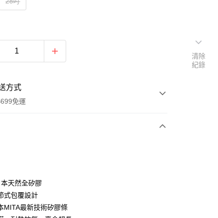
28吋
清除
紀錄
送方式
699免運
次付款
期付款
0 利率 每期
NT$162
21家銀行
%日本天然全矽膠
庫商業銀行
第一商業銀行
節式包覆設計
付款
業銀行
彰化商業銀行
本MITA最新技術矽膠條
業儲蓄銀行
台北富邦商業銀行