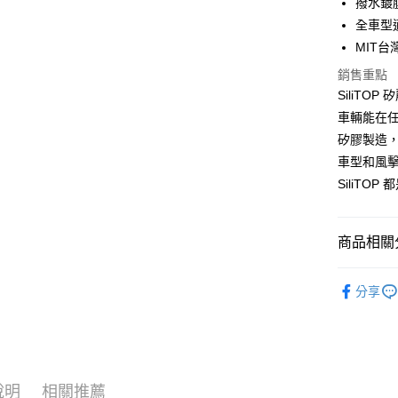
撥水鍍
國泰世
全車型
Apple Pay
臺灣中
MIT
匯豐（
街口支付
聯邦商
銷售重點
元大商
悠遊付
SiliT
玉山商
車輛能在
台新國
Google Pa
矽膠製造
台灣樂
全盈+PAY
車型和風
SiliTO
ATM付款
商品相關分
運送方式
®️ 品牌館
全家取貨
分享
每筆NT$6
🚗 汽車百
♦️ 雨刷｜
線上付款
每筆NT$6
♦️ 雨刷｜
說明
相關推薦
♦️ 雨刷｜
7-11取貨