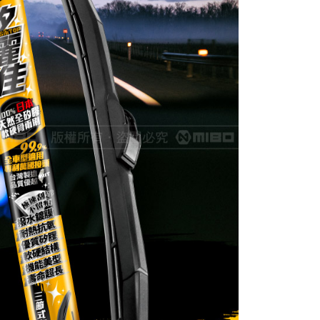
專用款
other 其它
專用款
MG 名爵