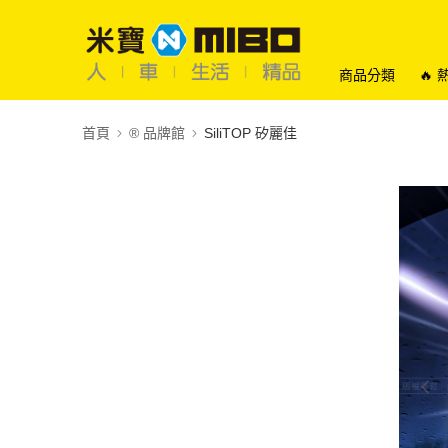
商品分類
🔥
首頁
®️ 品牌館
SiliTOP 矽麗佳