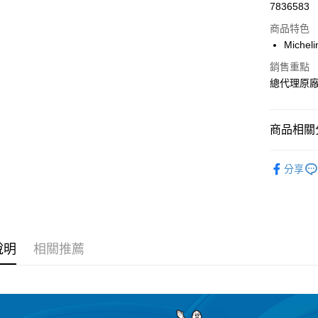
超商取貨
7836583
華南商
LINE Pay
上海商
商品特色
國泰世
Mich
Apple Pay
臺灣中
銷售重點
匯豐（
街口支付
總代理原
聯邦商
元大商
悠遊付
玉山商
商品相關分
台新國
Google Pa
台灣樂
®️ 品牌館
全盈+PAY
分享
🚗 汽車百
ATM付款
運送方式
說明
相關推薦
全家取貨
每筆NT$6
線上付款