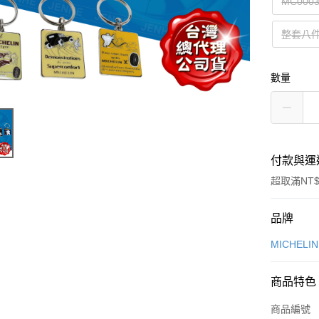
MC000
整套八
數量
付款與運
超取滿NT$
付款方式
品牌
信用卡一
MICHELI
信用卡分
商品特色
3 期 
商品編號
合作金