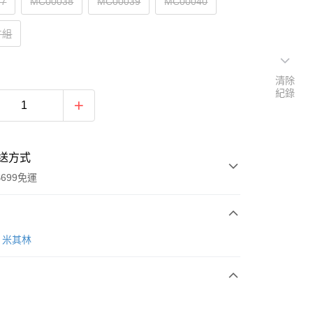
37
MC00038
MC00039
MC00040
件組
清除
紀錄
送方式
699免運
次付款
N 米其林
期付款
0 利率 每期
NT$146
21家銀行
庫商業銀行
第一商業銀行