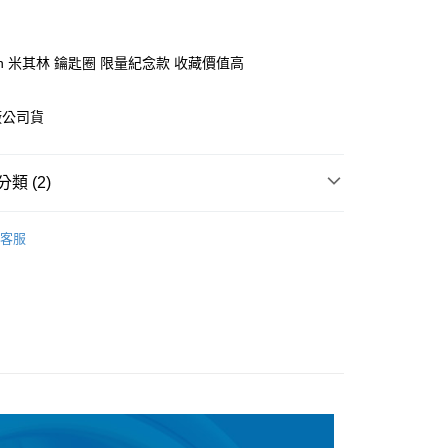
付款
業銀行
彰化商業銀行
業儲蓄銀行
台北富邦商業銀行
華商業銀行
兆豐國際商業銀行
elin 米其林 鑰匙圈 限量紀念款 收藏價值高
小企業銀行
台中商業銀行
台灣）商業銀行
華泰商業銀行
廠公司貨
業銀行
遠東國際商業銀行
業銀行
永豐商業銀行
業銀行
星展（台灣）商業銀行
類 (2)
際商業銀行
中國信託商業銀行
y
天信用卡公司
MICHELIN 米其林
客服
貨
百貨系列
付款
0，滿NT$699(含以上)免運費
後全家取貨