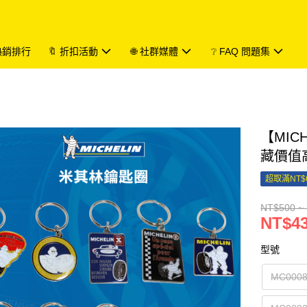
 熱銷排行
🔖 折扣活動
🌐 社群媒體
❔ FAQ 問題集
【MIC
藏價值
超取滿NT$
NT$500 ~
NT$43
型號
MC000