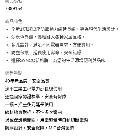
商品編號
信用卡分期付款
7899154
3 期 0 利率 每期
NT$42
21家銀行
商品特色
合作金庫商業銀行
第一商業銀行
超商取貨付款
全新1切2孔3座防塵動力線延長線，專為現代生活設計。
華南商業銀行
彰化商業銀行
沙漠色外觀，優雅融入各種家居風格。
LINE Pay
上海商業儲蓄銀行
台北富邦商業銀行
國泰世華商業銀行
兆豐國際商業銀行
多孔設計，滿足不同電器需求，方便實用。
Apple Pay
臺灣中小企業銀行
台中商業銀行
防塵保護，延長使用壽命，安全無慮。
匯豐（台灣）商業銀行
華泰商業銀行
選擇SYNCO新格牌，為您的生活添增便利與品味。
街口支付
聯邦商業銀行
遠東國際商業銀行
元大商業銀行
永豐商業銀行
悠遊付
銷售重點
玉山商業銀行
星展（台灣）商業銀行
40年老品牌．安全品質
台新國際商業銀行
中國信託商業銀行
Google Pay
適用工業工程電力延長線使用
台灣樂天信用卡公司
全盈+PAY
通過國家認證標準，安全有保障
一擴三插座多元延長使用
ATM付款
線材線身耐折，不怕多次彎曲
過載保護總開關，用電超量時自動切斷電源
運送方式
防塵設計，安全保障，MIT台灣製造
全家取貨付款