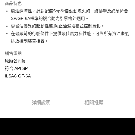
商品特色
合作金庫商業銀行
第一商業銀行
LINE Pay
燃油經濟性，針對配備Sop&r自動動熄火的「縮排擎及必須符合
華南商業銀行
彰化商業銀行
SP/GF-6A標準的複合動力引擎格外適用。
Apple Pay
上海商業儲蓄銀行
台北富邦商業銀行
國泰世華商業銀行
兆豐國際商業銀行
更省油優異的起動性能,防止油泥堆積並控制氧化。
街口支付
臺灣中小企業銀行
台中商業銀行
在最嚴苛的行駛條件下提供最佳馬力及性能，可與所有汽油廢氣
匯豐（台灣）商業銀行
華泰商業銀行
排放控制裝置相容。
悠遊付
聯邦商業銀行
遠東國際商業銀行
元大商業銀行
永豐商業銀行
Google Pay
銷售重點
玉山商業銀行
星展（台灣）商業銀行
原廠公司貨
台新國際商業銀行
中國信託商業銀行
全盈+PAY
符合 API SP
台灣樂天信用卡公司
ATM付款
ILSAC GF-6A
運送方式
宅配
詳細說明
相關推薦
每筆NT$60，滿NT$699(含以上)免運費
離島宅配
每筆NT$200