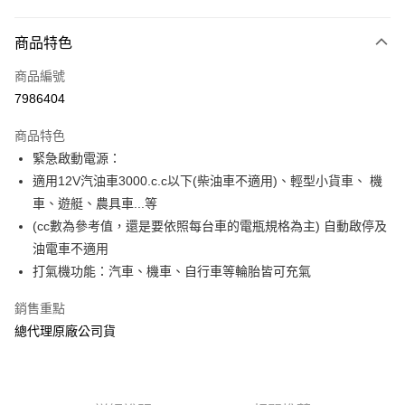
付款方式
商品特色
信用卡一次付款
商品編號
LINE Pay
7986404
Apple Pay
商品特色
街口支付
緊急啟動電源：
適用12V汽油車3000.c.c以下(柴油車不適用)、輕型小貨車、 機
悠遊付
車、遊艇、農具車...等
Google Pay
(cc數為參考值，還是要依照每台車的電瓶規格為主) 自動啟停及
油電車不適用
全盈+PAY
打氣機功能：汽車、機車、自行車等輪胎皆可充氣
ATM付款
銷售重點
總代理原廠公司貨
運送方式
宅配
每筆NT$60，滿NT$699(含以上)免運費