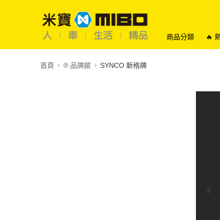
商品分類
🔥
首頁
®️ 品牌館
SYNCO 新格牌