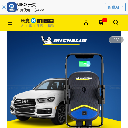
MIBO 米寶
開啟APP
立刻使用官方APP
0
1
/
7