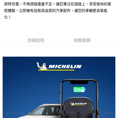
線上付款後全家取貨
即時充電，不再煩惱電量不足。讓您專注在道路上，享受愉快的駕
每筆NT$60，滿NT$699(含以上)免運費
馭體驗。立即擁有這款高品質的汽車配件，讓您的車輛更具智能
化！
7-11取貨付款
每筆NT$60，滿NT$699(含以上)免運費
線上付款後7-11取貨
詳細說明
相關推薦
每筆NT$60，滿NT$699(含以上)免運費
宅配
每筆NT$60，滿NT$699(含以上)免運費
離島宅配
每筆NT$200