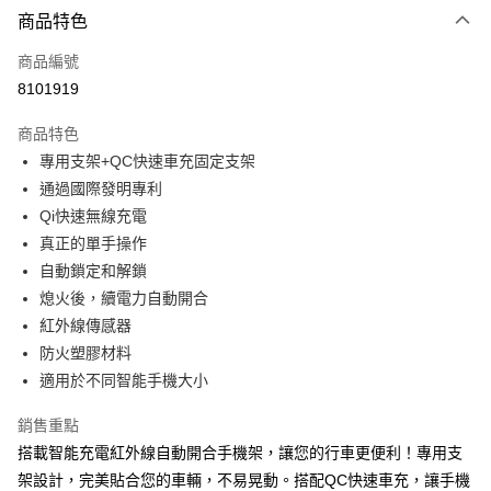
3 期 0 利率 每期
NT$526
21家銀行
商品特色
合作金庫商業銀行
第一商業銀行
超商取貨付款
商品編號
華南商業銀行
彰化商業銀行
8101919
LINE Pay
上海商業儲蓄銀行
台北富邦商業銀行
國泰世華商業銀行
兆豐國際商業銀行
商品特色
Apple Pay
臺灣中小企業銀行
台中商業銀行
專用支架+QC快速車充固定支架
匯豐（台灣）商業銀行
華泰商業銀行
街口支付
通過國際發明專利
聯邦商業銀行
遠東國際商業銀行
元大商業銀行
永豐商業銀行
Qi快速無線充電
悠遊付
玉山商業銀行
星展（台灣）商業銀行
真正的單手操作
台新國際商業銀行
中國信託商業銀行
Google Pay
自動鎖定和解鎖
台灣樂天信用卡公司
熄火後，續電力自動開合
全盈+PAY
紅外線傳感器
ATM付款
防火塑膠材料
適用於不同智能手機大小
運送方式
銷售重點
全家取貨付款
搭載智能充電紅外線自動開合手機架，讓您的行車更便利！專用支
每筆NT$60，滿NT$699(含以上)免運費
架設計，完美貼合您的車輛，不易晃動。搭配QC快速車充，讓手機