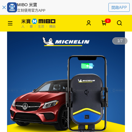
MIBO 米寶
開啟APP
立刻使用官方APP
0
1
/
7