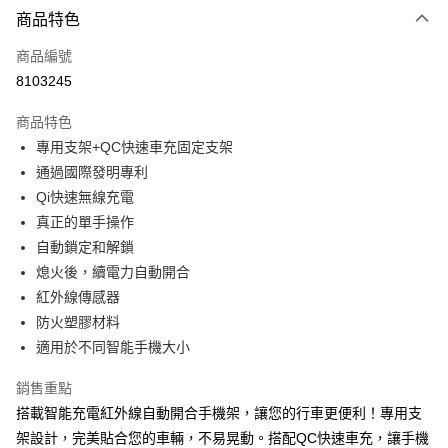
3 期 0 利率 每期
NT$526
21家銀行
商品特色
合作金庫商業銀行
第一商業銀行
超商取貨付款
商品編號
華南商業銀行
彰化商業銀行
8103245
LINE Pay
上海商業儲蓄銀行
台北富邦商業銀行
國泰世華商業銀行
兆豐國際商業銀行
商品特色
Apple Pay
臺灣中小企業銀行
台中商業銀行
專用支架+QC快速車充固定支架
匯豐（台灣）商業銀行
華泰商業銀行
街口支付
通過國際發明專利
聯邦商業銀行
遠東國際商業銀行
元大商業銀行
永豐商業銀行
Qi快速無線充電
悠遊付
玉山商業銀行
星展（台灣）商業銀行
真正的單手操作
台新國際商業銀行
中國信託商業銀行
Google Pay
自動鎖定和解鎖
台灣樂天信用卡公司
熄火後，續電力自動開合
全盈+PAY
紅外線傳感器
ATM付款
防火塑膠材料
適用於不同智能手機大小
運送方式
銷售重點
全家取貨付款
搭載智能充電紅外線自動開合手機架，讓您的行車更便利！專用支
每筆NT$60，滿NT$699(含以上)免運費
架設計，完美貼合您的車輛，不易晃動。搭配QC快速車充，讓手機