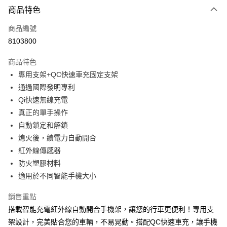
3 期 0 利率 每期
NT$526
21家銀行
商品特色
合作金庫商業銀行
第一商業銀行
超商取貨付款
商品編號
華南商業銀行
彰化商業銀行
8103800
LINE Pay
上海商業儲蓄銀行
台北富邦商業銀行
國泰世華商業銀行
兆豐國際商業銀行
商品特色
Apple Pay
臺灣中小企業銀行
台中商業銀行
專用支架+QC快速車充固定支架
匯豐（台灣）商業銀行
華泰商業銀行
街口支付
通過國際發明專利
聯邦商業銀行
遠東國際商業銀行
元大商業銀行
永豐商業銀行
Qi快速無線充電
悠遊付
玉山商業銀行
星展（台灣）商業銀行
真正的單手操作
台新國際商業銀行
中國信託商業銀行
Google Pay
自動鎖定和解鎖
台灣樂天信用卡公司
熄火後，續電力自動開合
全盈+PAY
紅外線傳感器
ATM付款
防火塑膠材料
適用於不同智能手機大小
運送方式
銷售重點
全家取貨付款
搭載智能充電紅外線自動開合手機架，讓您的行車更便利！專用支
每筆NT$60，滿NT$699(含以上)免運費
架設計，完美貼合您的車輛，不易晃動。搭配QC快速車充，讓手機