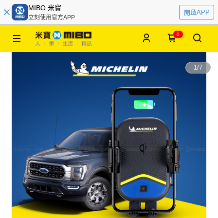
MIBO 米寶
開啟APP
立刻使用官方APP
0
1
/
7