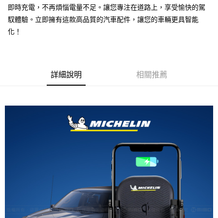
線上付款後全家取貨
即時充電，不再煩惱電量不足。讓您專注在道路上，享受愉快的駕
每筆NT$60，滿NT$699(含以上)免運費
馭體驗。立即擁有這款高品質的汽車配件，讓您的車輛更具智能
化！
7-11取貨付款
每筆NT$60，滿NT$699(含以上)免運費
線上付款後7-11取貨
詳細說明
相關推薦
每筆NT$60，滿NT$699(含以上)免運費
宅配
每筆NT$60，滿NT$699(含以上)免運費
離島宅配
每筆NT$200