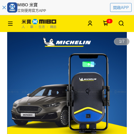
MIBO 米寶
開啟APP
立刻使用官方APP
0
1
/
7