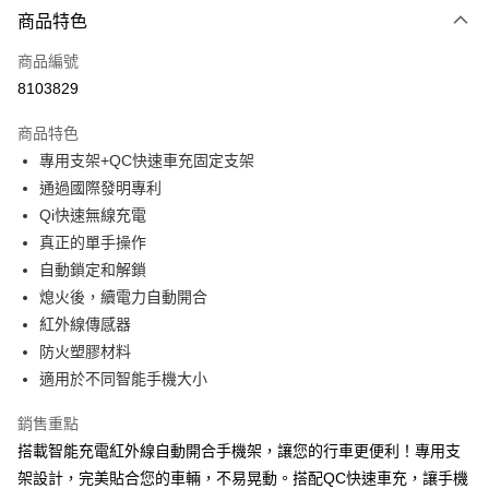
3 期 0 利率 每期
NT$526
21家銀行
商品特色
合作金庫商業銀行
第一商業銀行
超商取貨付款
商品編號
華南商業銀行
彰化商業銀行
8103829
LINE Pay
上海商業儲蓄銀行
台北富邦商業銀行
國泰世華商業銀行
兆豐國際商業銀行
商品特色
Apple Pay
臺灣中小企業銀行
台中商業銀行
專用支架+QC快速車充固定支架
匯豐（台灣）商業銀行
華泰商業銀行
街口支付
通過國際發明專利
聯邦商業銀行
遠東國際商業銀行
元大商業銀行
永豐商業銀行
Qi快速無線充電
悠遊付
玉山商業銀行
星展（台灣）商業銀行
真正的單手操作
台新國際商業銀行
中國信託商業銀行
Google Pay
自動鎖定和解鎖
台灣樂天信用卡公司
熄火後，續電力自動開合
全盈+PAY
紅外線傳感器
ATM付款
防火塑膠材料
適用於不同智能手機大小
運送方式
銷售重點
全家取貨付款
搭載智能充電紅外線自動開合手機架，讓您的行車更便利！專用支
每筆NT$60，滿NT$699(含以上)免運費
架設計，完美貼合您的車輛，不易晃動。搭配QC快速車充，讓手機