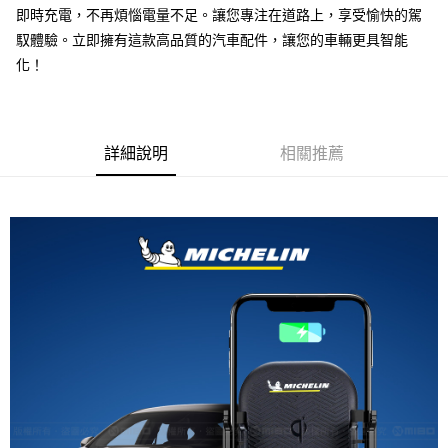
線上付款後全家取貨
即時充電，不再煩惱電量不足。讓您專注在道路上，享受愉快的駕
每筆NT$60，滿NT$699(含以上)免運費
馭體驗。立即擁有這款高品質的汽車配件，讓您的車輛更具智能
化！
7-11取貨付款
每筆NT$60，滿NT$699(含以上)免運費
線上付款後7-11取貨
詳細說明
相關推薦
每筆NT$60，滿NT$699(含以上)免運費
宅配
每筆NT$60，滿NT$699(含以上)免運費
離島宅配
每筆NT$200