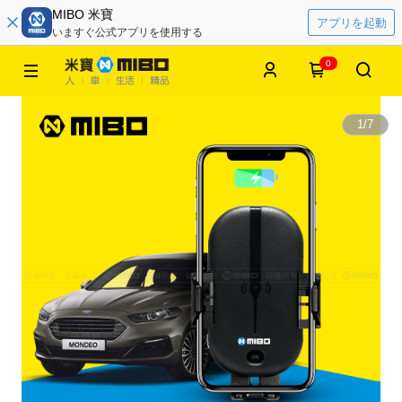
MIBO 米寶
アプリを起動
いますぐ公式アプリを使用する
0
1
/
7