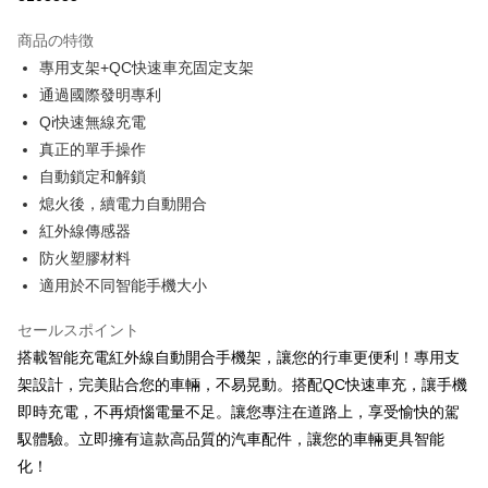
3回払い、金利0、毎回
NT$526
21行の銀行
商品の特徴
合作金庫商業銀行
第一商業銀行
コンビニ店頭代金引換
專用支架+QC快速車充固定支架
華南商業銀行
彰化商業銀行
通過國際發明專利
LINE Pay
上海商業儲蓄銀行
台北富邦商業銀行
国泰世華商業銀行
兆豐國際商業銀行
Qi快速無線充電
Apple Pay
台湾中小企業銀行
台中商業銀行
真正的單手操作
HSBC(台湾)商業銀行
華泰商業銀行
JKOPAY
自動鎖定和解鎖
聯邦商業銀行
遠東国際商業銀行
熄火後，續電力自動開合
元大商業銀行
永豐商業銀行
Easy Wallet
紅外線傳感器
玉山商業銀行
星展(台湾)商業銀行
台新國際商業銀行
中国信託商業銀行
Google Pay
防火塑膠材料
台湾楽天クレジットカード会社
適用於不同智能手機大小
Plus Pay
セールスポイント
ATM払い
搭載智能充電紅外線自動開合手機架，讓您的行車更便利！專用支
架設計，完美貼合您的車輛，不易晃動。搭配QC快速車充，讓手機
配送方法
即時充電，不再煩惱電量不足。讓您專注在道路上，享受愉快的駕
全家取貨付款
馭體驗。立即擁有這款高品質的汽車配件，讓您的車輛更具智能
配送毎にNT$60、NT$699以上で送料無料
化！