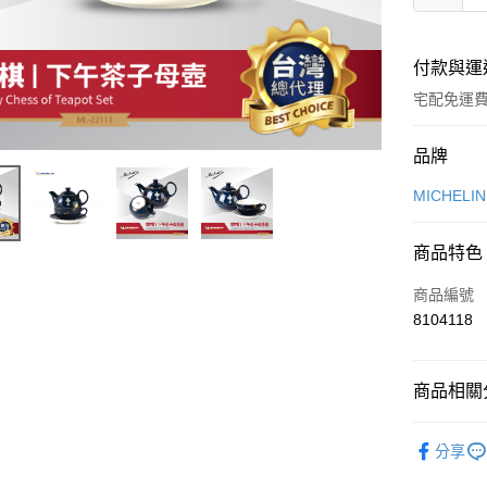
付款與運
宅配免運
付款方式
品牌
信用卡一
MICHELI
LINE Pay
商品特色
Apple Pay
商品編號
街口支付
8104118
悠遊付
商品相關分
Google Pa
®️ 品牌館
全盈+PAY
分享
⭐ 必比登
ATM付款