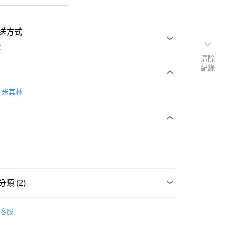
送方式
費
清除
紀錄
次付款
N 米其林
類 (2)
y
MICHELIN 米其林
客服
精品｜專區