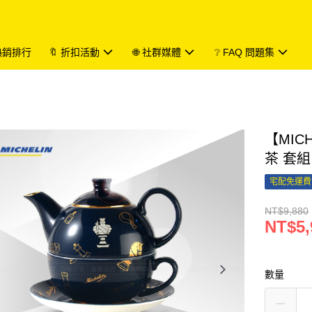
 熱銷排行
🔖 折扣活動
🌐 社群媒體
❔ FAQ 問題集
【MIC
茶 套組 
宅配免運費
NT$9,880
NT$5,
數量