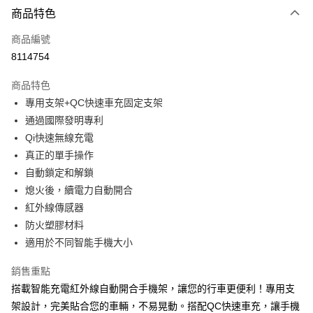
3 期 0 利率 每期
NT$526
21家銀行
商品特色
合作金庫商業銀行
第一商業銀行
超商取貨付款
商品編號
華南商業銀行
彰化商業銀行
8114754
LINE Pay
上海商業儲蓄銀行
台北富邦商業銀行
國泰世華商業銀行
兆豐國際商業銀行
商品特色
Apple Pay
臺灣中小企業銀行
台中商業銀行
專用支架+QC快速車充固定支架
匯豐（台灣）商業銀行
華泰商業銀行
街口支付
通過國際發明專利
聯邦商業銀行
遠東國際商業銀行
元大商業銀行
永豐商業銀行
Qi快速無線充電
悠遊付
玉山商業銀行
星展（台灣）商業銀行
真正的單手操作
台新國際商業銀行
中國信託商業銀行
Google Pay
自動鎖定和解鎖
台灣樂天信用卡公司
熄火後，續電力自動開合
全盈+PAY
紅外線傳感器
ATM付款
防火塑膠材料
適用於不同智能手機大小
運送方式
銷售重點
全家取貨付款
搭載智能充電紅外線自動開合手機架，讓您的行車更便利！專用支
每筆NT$60，滿NT$699(含以上)免運費
架設計，完美貼合您的車輛，不易晃動。搭配QC快速車充，讓手機