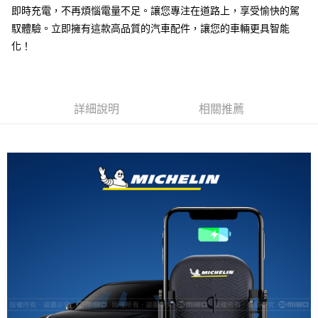
線上付款後全家取貨
即時充電，不再煩惱電量不足。讓您專注在道路上，享受愉快的駕
每筆NT$60，滿NT$699(含以上)免運費
馭體驗。立即擁有這款高品質的汽車配件，讓您的車輛更具智能
化！
7-11取貨付款
每筆NT$60，滿NT$699(含以上)免運費
線上付款後7-11取貨
詳細說明
相關推薦
每筆NT$60，滿NT$699(含以上)免運費
宅配
每筆NT$60，滿NT$699(含以上)免運費
離島宅配
每筆NT$200