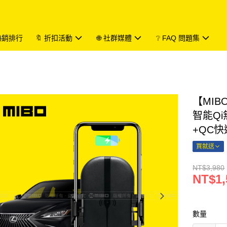
 熱銷排行
🔖 折扣活動
🌐 社群媒體
❔ FAQ 問題集
【MIBO
智能Q
+QC快
買就送
NT$3,980
NT$1,
數量