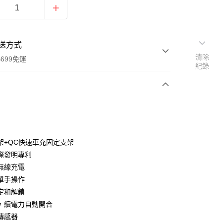
送方式
清除
699免運
紀錄
次付款
期付款
0 利率 每期
NT$526
21家銀行
架+QC快速車充固定支架
庫商業銀行
第一商業銀行
際發明專利
付款
業銀行
彰化商業銀行
速無線充電
業儲蓄銀行
台北富邦商業銀行
單手操作
華商業銀行
兆豐國際商業銀行
定和解鎖
小企業銀行
台中商業銀行
，續電力自動開合
台灣）商業銀行
華泰商業銀行
業銀行
遠東國際商業銀行
傳感器