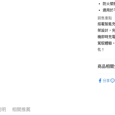
元大商
悠遊付
防火塑
玉山商
適用於
台新國
Google Pa
銷售重點
台灣樂
全盈+PAY
搭載智能
架設計，
ATM付款
機即時充
駕馭體驗
運送方式
化！
全家取貨
每筆NT$6
商品相關分
線上付款
®️ 品牌館
分享
每筆NT$6
🚗 汽車百
7-11取貨
📱 ３Ｃ百
每筆NT$6
♦️ 手機架
線上付款後
說明
相關推薦
每筆NT$6