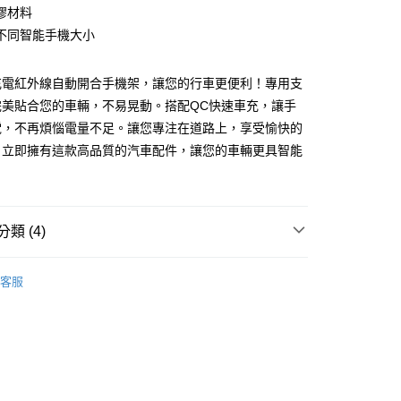
業銀行
永豐商業銀行
膠材料
業銀行
星展（台灣）商業銀行
不同智能手機大小
際商業銀行
中國信託商業銀行
y
天信用卡公司
充電紅外線自動開合手機架，讓您的行車更便利！專用支
完美貼合您的車輛，不易晃動。搭配QC快速車充，讓手
電，不再煩惱電量不足。讓您專注在道路上，享受愉快的
。立即擁有這款高品質的汽車配件，讓您的車輛更具智能
付款
0，滿NT$699(含以上)免運費
類 (4)
後全家取貨
MIBO 米寶
客服
0，滿NT$699(含以上)免運費
貨
智能手機架
付款
貨
無線充電
0，滿NT$699(含以上)免運費
｜專用款
LEXUS 凌志
7-11取貨
0，滿NT$699(含以上)免運費