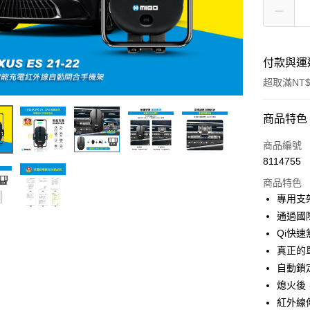
付款與運
超取滿NT$
付款方式
商品特色
信用卡一
商品編號
8114755
信用卡分
商品特色
3 期 
專用支
合作金
通過國
超商取貨
華南商
Qi快
LINE Pay
上海商
真正的
國泰世
自動鎖
Apple Pay
臺灣中
熄火後
匯豐（
街口支付
聯邦商
紅外線