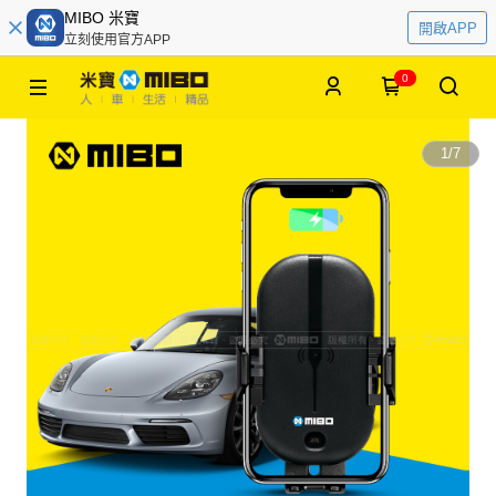
MIBO 米寶
開啟APP
立刻使用官方APP
0
1
/
7