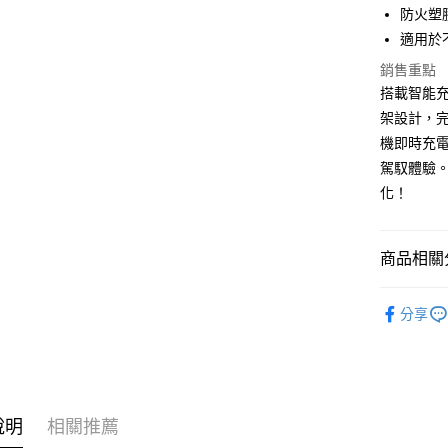
元大商
悠遊付
防火塑
玉山商
適用於
台新國
Google Pa
銷售重點
台灣樂
全盈+PAY
搭載智能
架設計，
ATM付款
機即時充
駕馭體驗
運送方式
化！
全家取貨
每筆NT$6
商品相關分
線上付款
®️ 品牌館
分享
每筆NT$6
🚗 汽車百
7-11取貨
📱 ３Ｃ百
每筆NT$6
♦️ 手機架
線上付款後
說明
相關推薦
每筆NT$6