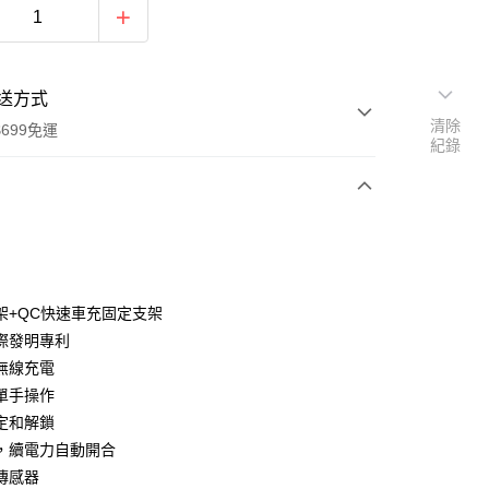
送方式
清除
699免運
紀錄
次付款
期付款
0 利率 每期
NT$526
21家銀行
架+QC快速車充固定支架
庫商業銀行
第一商業銀行
際發明專利
付款
業銀行
彰化商業銀行
速無線充電
業儲蓄銀行
台北富邦商業銀行
單手操作
華商業銀行
兆豐國際商業銀行
定和解鎖
小企業銀行
台中商業銀行
，續電力自動開合
台灣）商業銀行
華泰商業銀行
業銀行
遠東國際商業銀行
傳感器