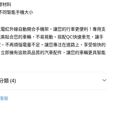
業銀行
永豐商業銀行
膠材料
業銀行
星展（台灣）商業銀行
不同智能手機大小
際商業銀行
中國信託商業銀行
y
天信用卡公司
充電紅外線自動開合手機架，讓您的行車更便利！專用支
完美貼合您的車輛，不易晃動。搭配QC快速車充，讓手
電，不再煩惱電量不足。讓您專注在道路上，享受愉快的
。立即擁有這款高品質的汽車配件，讓您的車輛更具智能
付款
0，滿NT$699(含以上)免運費
類 (4)
後全家取貨
MIBO 米寶
客服
0，滿NT$699(含以上)免運費
貨
智能手機架
付款
貨
無線充電
0，滿NT$699(含以上)免運費
｜專用款
Subaru 速霸陸
7-11取貨
0，滿NT$699(含以上)免運費