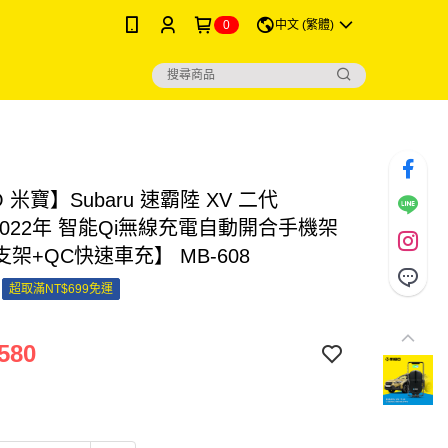
0
中文 (繁體)
O 米寶】Subaru 速霸陸 XV 二代
~2022年 智能Qi無線充電自動開合手機架
架+QC快速車充】 MB-608
超取滿NT$699免運
580