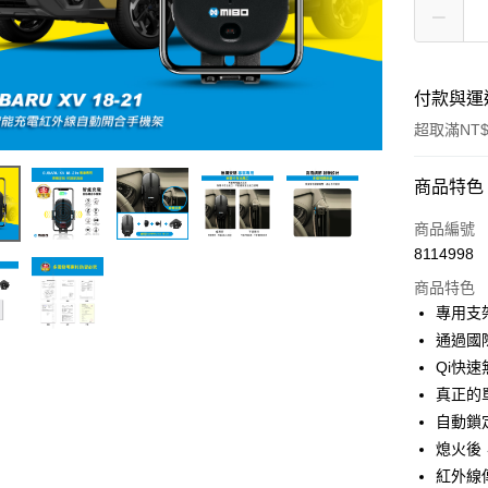
付款與運
超取滿NT$
付款方式
商品特色
信用卡一
商品編號
8114998
信用卡分
商品特色
3 期 
專用支
合作金
通過國
超商取貨
華南商
Qi快
LINE Pay
上海商
真正的
國泰世
自動鎖
Apple Pay
臺灣中
熄火後
匯豐（
街口支付
聯邦商
紅外線