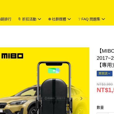
 熱銷排行
🔖 折扣活動
🌐 社群媒體
❔ FAQ 問題集
【MIB
2017
【專用支
買就送
NT$3,980
NT$1,
數量