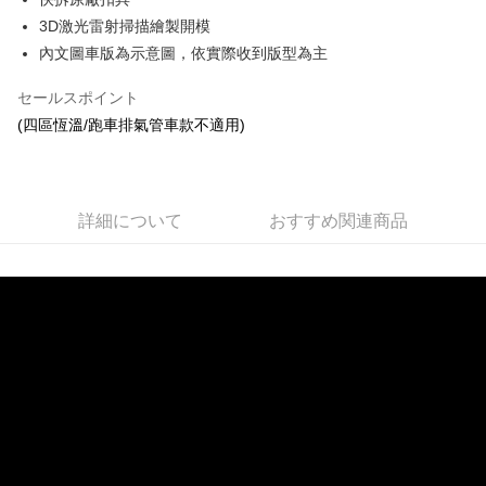
3D激光雷射掃描繪製開模
網購自取
內文圖車版為示意圖，依實際收到版型為主
送料無料
セールスポイント
(四區恆溫/跑車排氣管車款不適用)
詳細について
おすすめ関連商品