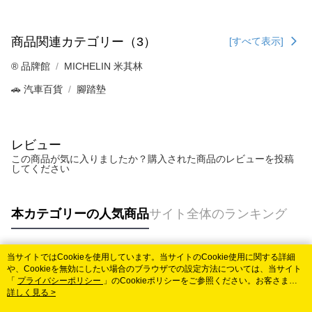
商品関連カテゴリー（3）
[すべて表示]
®️ 品牌館
MICHELIN 米其林
🚗 汽車百貨
腳踏墊
レビュー
この商品が気に入りましたか？購入された商品のレビューを投稿
してください
本カテゴリーの人気商品
サイト全体のランキング
当サイトではCookieを使用しています。当サイトのCookie使用に関する詳細
人気タグ
や、Cookieを無効にしたい場合のブラウザでの設定方法については、当サイト
「
プライバシーポリシー
」のCookieポリシーをご参照ください。お客さま
が、当サイトを引き続き使用される場合、当社がサイト利用規約のCookieポリ
詳しく見る >
シーに基づいてCookieを使用することに同意したものとみなします。