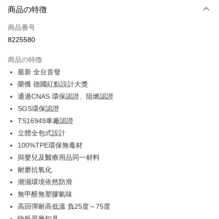
3回払い、金利0、毎回
NT$1,660
21行の銀行
商品の特徴
合作金庫商業銀行
第一商業銀行
LINE Pay
商品番号
華南商業銀行
彰化商業銀行
8225580
Apple Pay
上海商業儲蓄銀行
台北富邦商業銀行
国泰世華商業銀行
兆豐國際商業銀行
商品の特徴
JKOPAY
台湾中小企業銀行
台中商業銀行
最新 全台首發
HSBC(台湾)商業銀行
華泰商業銀行
Easy Wallet
榮獲 德國紅點設計大獎
聯邦商業銀行
遠東国際商業銀行
元大商業銀行
永豐商業銀行
通過CNAS 環保認證、阻燃認證
Google Pay
玉山商業銀行
星展(台湾)商業銀行
SGS環保認證
台新國際商業銀行
中国信託商業銀行
Plus Pay
TS16949車廠認證
台湾楽天クレジットカード会社
立體全包式設計
ATM払い
100%TPE環保無毒材
配送方法
與嬰兒及醫療用品同一材料
耐磨抗氧化
宅配
潮濕環境依然防滑
配送毎にNT$60、NT$699以上で送料無料
無甲醛無塑膠氣味
離島宅配
高回彈耐高低溫 負25度～75度
配送毎にNT$200
快拆原廠扣具