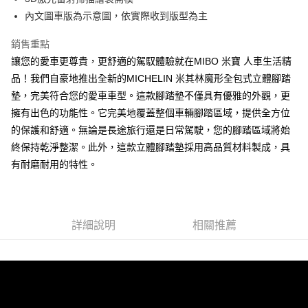
網購自取
內文圖車版為示意圖，依實際收到版型為主
免運費
銷售重點
讓您的愛車更尊貴，更舒適的駕馭體驗就在MIBO 米寶 人車生活精
品！我們自豪地推出全新的MICHELIN 米其林魔形全包式立體腳踏
墊，完美符合您的愛車車型。這款腳踏墊不僅具有優雅的外觀，更
擁有出色的功能性。它完美地覆蓋整個車輛腳踏區域，提供全方位
的保護和舒適。無論是長途旅行還是日常駕駛，您的腳踏區域將始
終保持乾淨整潔。此外，這款立體腳踏墊採用高品質材料製成，具
有耐磨耐用的特性。
詳細說明
相關推薦