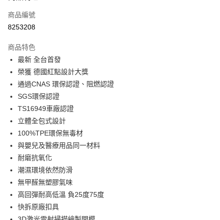
合作金庫商業銀行
第一商業銀行
LINE Pay
商品編號
華南商業銀行
彰化商業銀行
8253208
Apple Pay
上海商業儲蓄銀行
台北富邦商業銀行
國泰世華商業銀行
兆豐國際商業銀行
商品特色
街口支付
臺灣中小企業銀行
台中商業銀行
最新 全台首發
匯豐（台灣）商業銀行
華泰商業銀行
悠遊付
榮獲 德國紅點設計大獎
聯邦商業銀行
遠東國際商業銀行
元大商業銀行
永豐商業銀行
通過CNAS 環保認證、阻燃認證
Google Pay
玉山商業銀行
星展（台灣）商業銀行
SGS環保認證
台新國際商業銀行
中國信託商業銀行
全盈+PAY
TS16949車廠認證
台灣樂天信用卡公司
立體全包式設計
ATM付款
100%TPE環保無毒材
與嬰兒及醫療用品同一材料
運送方式
耐磨抗氧化
宅配
潮濕環境依然防滑
每筆NT$60，滿NT$699(含以上)免運費
無甲醛無塑膠氣味
離島宅配
高回彈耐高低溫 負25度75度
快拆原廠扣具
每筆NT$200
3D激光雷射掃描繪製開模