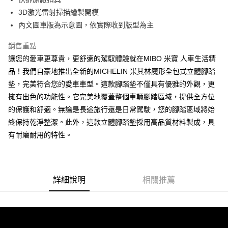
每筆NT$200
3D激光雷射掃描繪製開模
網購自取
內文圖車版為示意圖，依實際收到版型為主
免運費
銷售重點
讓您的愛車更尊貴，更舒適的駕馭體驗就在MIBO 米寶 人車生活精
品！我們自豪地推出全新的MICHELIN 米其林魔形全包式立體腳踏
墊，完美符合您的愛車車型。這款腳踏墊不僅具有優雅的外觀，更
擁有出色的功能性。它完美地覆蓋整個車輛腳踏區域，提供全方位
的保護和舒適。無論是長途旅行還是日常駕駛，您的腳踏區域將始
終保持乾淨整潔。此外，這款立體腳踏墊採用高品質材料製成，具
有耐磨耐用的特性。
詳細說明
相關推薦