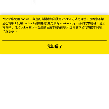
顯示電腦版詳細說明
本網站中使用 cookie，欲查詢有關本網站使用 cookie 方式之詳情，及若您不希
望在電腦上使用 cookie 時應如何變更電腦的 cookie 設定，請參閱本網站「
隱私
權條款
」之 Cookie 聲明。您繼續使用本網站即表示您同意本公司得按本網站使
客服
用條款之 Cookie 聲明使用 cookie。
了解更多 >
我知道了
商品相關分類 (3)
查看全部
®️ 品牌館
MICHELIN 米其林
🚗 汽車百貨
腳踏墊
評價
喜歡這個商品嗎？購買後給他一個好評吧
本分類熱銷
全站排行