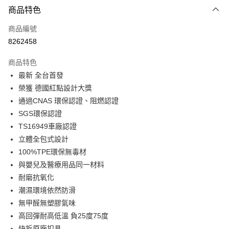
3 期 0 利率 每期
NT$1,660
21家銀行
商品特色
合作金庫商業銀行
第一商業銀行
LINE Pay
商品編號
華南商業銀行
彰化商業銀行
8262458
Apple Pay
上海商業儲蓄銀行
台北富邦商業銀行
國泰世華商業銀行
兆豐國際商業銀行
商品特色
街口支付
臺灣中小企業銀行
台中商業銀行
最新 全台首發
匯豐（台灣）商業銀行
華泰商業銀行
悠遊付
榮獲 德國紅點設計大獎
聯邦商業銀行
遠東國際商業銀行
元大商業銀行
永豐商業銀行
通過CNAS 環保認證、阻燃認證
Google Pay
玉山商業銀行
星展（台灣）商業銀行
SGS環保認證
台新國際商業銀行
中國信託商業銀行
全盈+PAY
TS16949車廠認證
台灣樂天信用卡公司
立體全包式設計
ATM付款
100%TPE環保無毒材
與嬰兒及醫療用品同一材料
運送方式
耐磨抗氧化
宅配
潮濕環境依然防滑
每筆NT$60，滿NT$699(含以上)免運費
無甲醛無塑膠氣味
離島宅配
高回彈耐高低溫 負25度75度
快拆原廠扣具