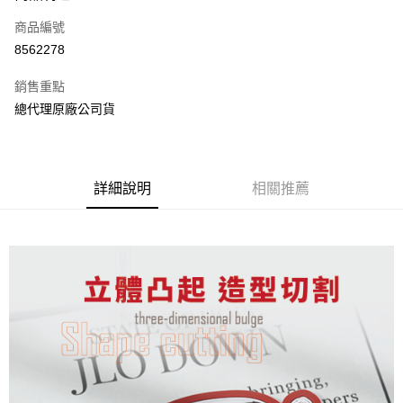
合作金庫商業銀行
第一商業銀行
超商取貨付款
商品編號
華南商業銀行
彰化商業銀行
8562278
LINE Pay
上海商業儲蓄銀行
台北富邦商業銀行
國泰世華商業銀行
兆豐國際商業銀行
銷售重點
Apple Pay
臺灣中小企業銀行
台中商業銀行
總代理原廠公司貨
匯豐（台灣）商業銀行
華泰商業銀行
街口支付
聯邦商業銀行
遠東國際商業銀行
元大商業銀行
永豐商業銀行
悠遊付
玉山商業銀行
星展（台灣）商業銀行
詳細說明
相關推薦
台新國際商業銀行
中國信託商業銀行
Google Pay
台灣樂天信用卡公司
全盈+PAY
ATM付款
運送方式
全家取貨付款
每筆NT$60，滿NT$699(含以上)免運費
線上付款後全家取貨