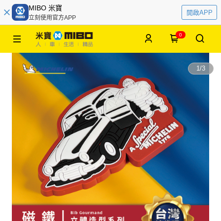
MIBO 米寶
開啟APP
立刻使用官方APP
0
1
/
3