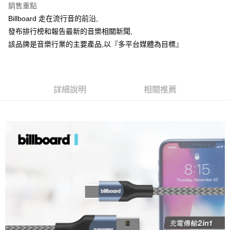
銷售重點
合作金庫商業銀行
第一商業銀行
超商取貨付款
Billboard 走在流行音的前沿,
華南商業銀行
彰化商業銀行
發布排行榜和報告最新的音樂相關新聞,
LINE Pay
上海商業儲蓄銀行
台北富邦商業銀行
國泰世華商業銀行
兆豐國際商業銀行
該品牌是音樂行業的主要產品,以『多平台媒體為目標』
Apple Pay
臺灣中小企業銀行
台中商業銀行
匯豐（台灣）商業銀行
華泰商業銀行
街口支付
聯邦商業銀行
遠東國際商業銀行
元大商業銀行
永豐商業銀行
詳細說明
相關推薦
悠遊付
玉山商業銀行
星展（台灣）商業銀行
台新國際商業銀行
中國信託商業銀行
Google Pay
台灣樂天信用卡公司
全盈+PAY
ATM付款
運送方式
全家取貨付款
每筆NT$60，滿NT$699(含以上)免運費
線上付款後全家取貨