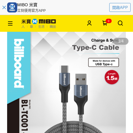
MIBO 米寶
開啟APP
立刻使用官方APP
0
1
/
4