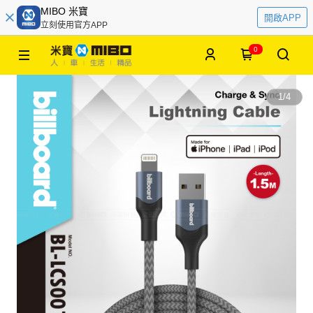
MIBO 米寶
開啟APP
立刻使用官方APP
0
1
/
4