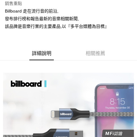
銷售重點
合作金庫商業銀行
第一商業銀行
超商取貨付款
Billboard 走在流行音的前沿,
華南商業銀行
彰化商業銀行
發布排行榜和報告最新的音樂相關新聞,
LINE Pay
上海商業儲蓄銀行
台北富邦商業銀行
國泰世華商業銀行
兆豐國際商業銀行
該品牌是音樂行業的主要產品,以『多平台媒體為目標』
Apple Pay
臺灣中小企業銀行
台中商業銀行
匯豐（台灣）商業銀行
華泰商業銀行
街口支付
聯邦商業銀行
遠東國際商業銀行
元大商業銀行
永豐商業銀行
詳細說明
相關推薦
悠遊付
玉山商業銀行
星展（台灣）商業銀行
台新國際商業銀行
中國信託商業銀行
Google Pay
台灣樂天信用卡公司
全盈+PAY
ATM付款
運送方式
全家取貨付款
每筆NT$60，滿NT$699(含以上)免運費
線上付款後全家取貨