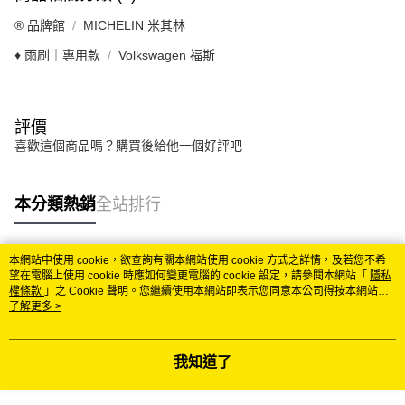
®️ 品牌館
MICHELIN 米其林
♦️ 雨刷｜專用款
Volkswagen 福斯
評價
喜歡這個商品嗎？購買後給他一個好評吧
本分類熱銷
全站排行
本網站中使用 cookie，欲查詢有關本網站使用 cookie 方式之詳情，及若您不希
熱門標籤
望在電腦上使用 cookie 時應如何變更電腦的 cookie 設定，請參閱本網站「
隱私
權條款
」之 Cookie 聲明。您繼續使用本網站即表示您同意本公司得按本網站使
用條款之 Cookie 聲明使用 cookie。
了解更多 >
我知道了