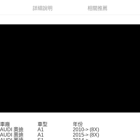
３．安心：先確認商品／服務後，再付款。
全家取貨付款
詳細說明
相關推薦
每筆NT$60，滿NT$699(含以上)免運費
【「AFTEE先享後付」結帳流程】
１．於結帳方式選擇「AFTEE先享後付」後，將跳轉至「AFTEE先享後付」
線上付款後全家取貨
結帳頁面，進行簡訊認證並確認金額後，即可完成結帳。
２．訂單成立數日內，您將收到繳費通知簡訊。
每筆NT$60，滿NT$699(含以上)免運費
３．收到繳費通知簡訊後14天內，點擊此簡訊中的連結，可透過四大超商／
ATM／網路銀行／等多元方式進行付款，方視為交易完成。
7-11取貨付款
※ 請注意：結帳手續完成當下不需立刻繳費，但若您需要取消訂單，請聯絡
每筆NT$60，滿NT$699(含以上)免運費
購買商品的店家。未經商家同意取消之訂單仍視為有效，需透過AFTEE先享
後付繳納相關費用。
線上付款後7-11取貨
※ 交易是否成功請以「AFTEE先享後付 」之結帳頁面顯示為準，若有關於
是否繳費成功／繳費後需取消欲退款等相關疑問，請聯繫「AFTEE先享後付
每筆NT$60，滿NT$699(含以上)免運費
客戶支援中心」
https://netprotections.freshdesk.com/support/home
宅配
【注意事項】
１．透過由恩沛科技股份有限公司提供之「AFTEE先享後付」服務完成之交
每筆NT$60，滿NT$699(含以上)免運費
易，需依本服務之必要範圍內提供個人資料，並將交易相關給付款項請求債
權轉讓予恩沛科技股份有限公司。
離島宅配
２．關於個人資料處理事宜，請瀏覽以下網址：
每筆NT$200
https://aftee.tw/terms/#terms3
３．未成年的使用者請事先徵得法定代理人或監護人之同意方可使用
車廠
車型
年份
「AFTEE先享後付」，若未經同意申辦者引起之損失，本公司不負相關責
AUDI 奧迪
A1
2010-> (8X)
任。
AUDI 奧迪
A1
2015-> (8X)
４．使用「AFTEE先享後付」時，將依據個別帳號之用戶狀況，依本公司即