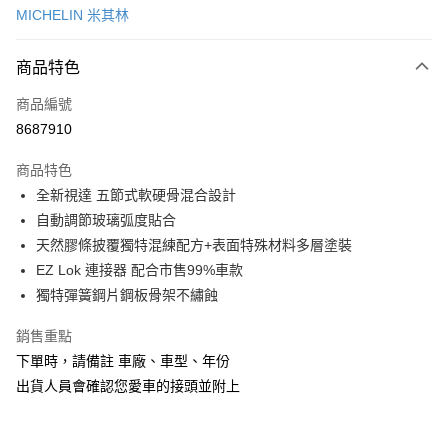
MICHELIN 米其林
信用卡分期付款
3 期 0 利率 每期
NT$199
21家銀行
商品特色
合作金庫商業銀行
第一商業銀行
超商取貨付款
商品編號
華南商業銀行
彰化商業銀行
8687910
LINE Pay
上海商業儲蓄銀行
台北富邦商業銀行
國泰世華商業銀行
兆豐國際商業銀行
商品特色
Apple Pay
臺灣中小企業銀行
台中商業銀行
全新視達 五節式軟硬骨混合設計
匯豐（台灣）商業銀行
華泰商業銀行
街口支付
自動調節玻璃弧度貼合
聯邦商業銀行
遠東國際商業銀行
元大商業銀行
永豐商業銀行
天然膠條披覆獨特混練配方+表面特殊材料多層塗裝
悠遊付
玉山商業銀行
星展（台灣）商業銀行
EZ Lok 連接器 配合市售99%車款
台新國際商業銀行
中國信託商業銀行
Google Pay
獨特彈簧鋼片鋼板骨架不繡蝕
台灣樂天信用卡公司
AFTEE先享後付
銷售重點
相關說明
下單時，請備註 車廠、車型、年份
【關於「AFTEE先享後付」】
ATM付款
出貨人員會確認您愛車的接頭並附上
AFTEE先享後付是「在收到商品之後才付款」的支付方式。 讓您購物簡單
便利好安心！
１．簡單：不需註冊會員、不需綁卡、不需儲值。
運送方式
２．便利：只要手機號碼，簡訊認證，即可結帳。