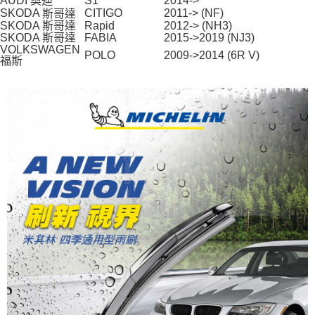
AUDI 奧迪
S1
2014->
時審查核予不同之上限額度；若仍有額度不足之情形，本公司將視審查結果
SKODA
CITIGO
2011-> (NF)
斯哥達
請求用戶進行身份認證。
SKODA 斯哥達
Rapid
2012-> (NH3)
５．嚴禁一人註冊多個帳號或使用他人資訊註冊。若發現惡意使用之情形，
SKODA 斯哥達
FABIA
2015->2019 (NJ3)
恩沛科技股份有限公司將有權停止該用戶之使用額度並採取法律行動。
VOLKSWAGEN
POLO
2009->2014 (6R V)
福斯