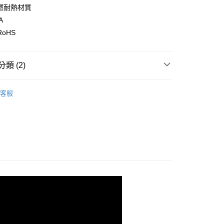
業銀行
星展（台灣）商業銀行
燃耐熱材質
際商業銀行
中國信託商業銀行
y
A
天信用卡公司
 RoHS
類 (2)
SYNCO 新格牌
客服
付款
貨
家用延長線
0，滿NT$699(含以上)免運費
後全家取貨
0，滿NT$699(含以上)免運費
付款
0，滿NT$699(含以上)免運費
7-11取貨
0，滿NT$699(含以上)免運費