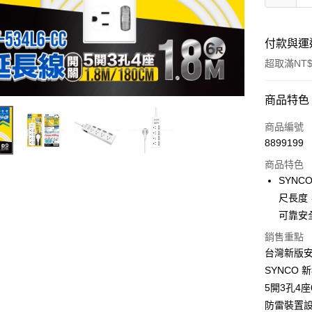
付款與運
超取滿NT$
付款方式
商品特色
信用卡一
商品編號
8899199
信用卡分
商品特色
3 期 
SYN
合作金
尺長度，
超商取貨
華南商
可靠安
LINE Pay
上海商
銷售重點
國泰世
Apple Pay
台灣新版
臺灣中
匯豐（
SYNCO 
街口支付
聯邦商
5開3孔4座
元大商
悠遊付
防雷裝置