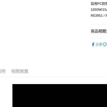
玉山商
採用PC防
台新國
Google Pa
1650W/15
台灣樂
全盈+PAY
R53951 /
ATM付款
商品相關分
運送方式
®️ 品牌館
分享
全家取貨
🏠 生活百
每筆NT$6
線上付款
每筆NT$6
說明
相關推薦
7-11取貨
每筆NT$6
線上付款後
每筆NT$6