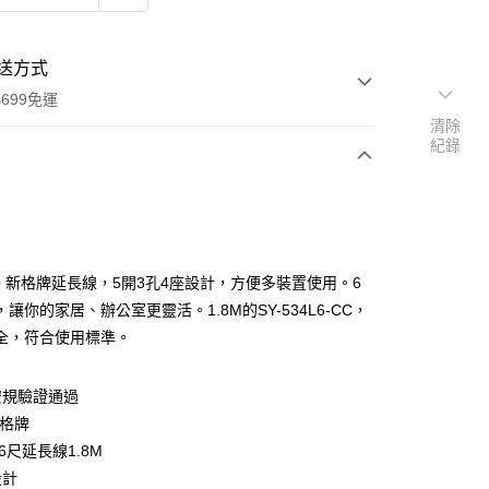
送方式
699免運
清除
紀錄
次付款
期付款
0 利率 每期
NT$143
21家銀行
CO 新格牌延長線，5開3孔4座設計，方便多裝置使用。6
庫商業銀行
第一商業銀行
讓你的家居、辦公室更靈活。1.8M的SY-534L6-CC，
付款
業銀行
彰化商業銀行
全，符合使用標準。
業儲蓄銀行
台北富邦商業銀行
華商業銀行
兆豐國際商業銀行
安規驗證通過
小企業銀行
台中商業銀行
台灣）商業銀行
華泰商業銀行
新格牌
業銀行
遠東國際商業銀行
6尺延長線1.8M
業銀行
永豐商業銀行
設計