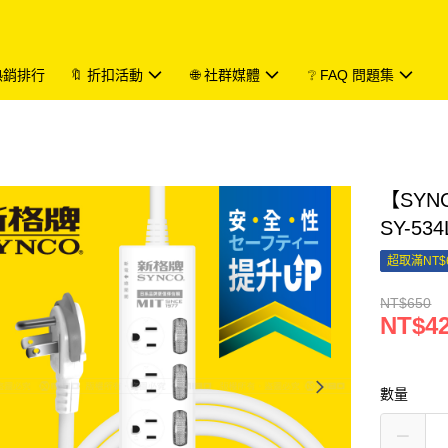
 熱銷排行
🔖 折扣活動
🌐 社群媒體
❔ FAQ 問題集
【SYN
SY-534
超取滿NT$
NT$650
NT$4
數量