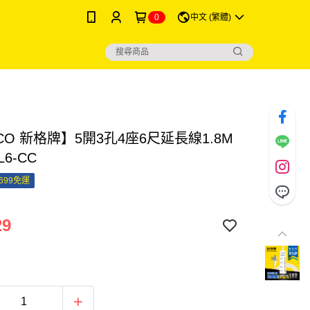
0
中文 (繁體)
CO 新格牌】5開3孔4座6尺延長線1.8M
L6-CC
699免運
29