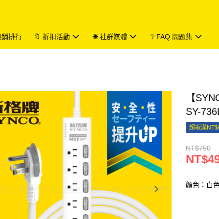
 熱銷排行
🔖 折扣活動
🌐 社群媒體
❔ FAQ 問題集
【SYN
SY-736
超取滿NT$
NT$750
NT$4
顏色：白