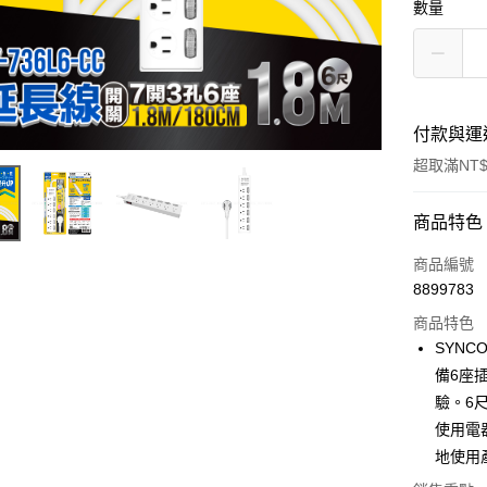
數量
付款與運
超取滿NT$
付款方式
商品特色
信用卡一
商品編號
8899783
信用卡分
商品特色
3 期 
SYNC
合作金
備6座
超商取貨
華南商
驗。6
LINE Pay
上海商
使用電
國泰世
地使用
Apple Pay
臺灣中
匯豐（