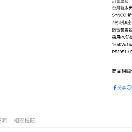
銷售重點
街口支付
聯邦商
台灣新版
元大商
悠遊付
SYNCO 
玉山商
7開3孔6座
台新國
Google Pa
防雷裝置
台灣樂
全盈+PAY
採用PC防
1650W/15
ATM付款
R53951 /
運送方式
商品相關分
全家取貨
®️ 品牌館
每筆NT$6
分享
🏠 生活百
線上付款
每筆NT$6
7-11取貨
說明
相關推薦
每筆NT$6