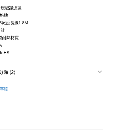
業銀行
遠東國際商業銀行
安規驗證通過
業銀行
永豐商業銀行
新格牌
業銀行
星展（台灣）商業銀行
6尺延長線1.8M
際商業銀行
中國信託商業銀行
y
設計
天信用卡公司
燃耐熱材質
A
 RoHS
類 (2)
付款
SYNCO 新格牌
0，滿NT$699(含以上)免運費
客服
貨
家用延長線
後全家取貨
0，滿NT$699(含以上)免運費
付款
0，滿NT$699(含以上)免運費