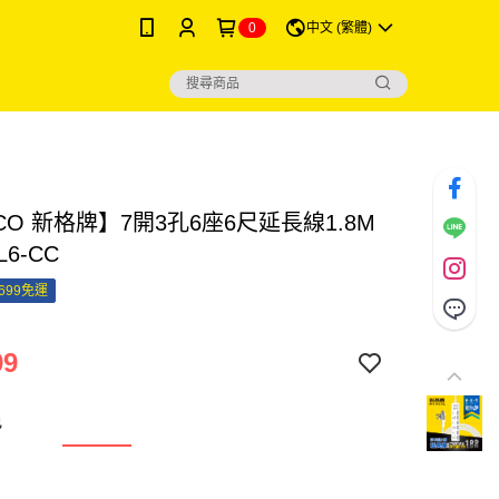
0
中文 (繁體)
CO 新格牌】7開3孔6座6尺延長線1.8M
L6-CC
699免運
99
色