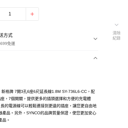
清除
送方式
紀錄
699免運
次付款
期付款
0 利率 每期
NT$166
21家銀行
O 新格牌 7開3孔6座6尺延長線1.8M SY-736L6-CC，配
庫商業銀行
第一商業銀行
插座，7個開關，提供更多的插頭選擇和方便的充電體
付款
業銀行
彰化商業銀行
尺長的電源線可以輕鬆連接到更遠的插座，讓您更自由地
業儲蓄銀行
台北富邦商業銀行
器產品。另外，SYNCO的品牌質量保證，使您更加安心
華商業銀行
兆豐國際商業銀行
產品。
小企業銀行
台中商業銀行
台灣）商業銀行
華泰商業銀行