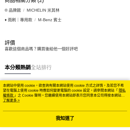
商品相關分類 (2)
®️ 品牌館
MICHELIN 米其林
♦️ 雨刷｜專用款
M-Benz 賓士
評價
喜歡這個商品嗎？購買後給他一個好評吧
本分類熱銷
全站排行
本網站中使用 cookie，欲查詢有關本網站使用 cookie 方式之詳情，及若您不希
熱門標籤
望在電腦上使用 cookie 時應如何變更電腦的 cookie 設定，請參閱本網站「
隱私
權條款
」之 Cookie 聲明。您繼續使用本網站即表示您同意本公司得按本網站使
用條款之 Cookie 聲明使用 cookie。
了解更多 >
我知道了