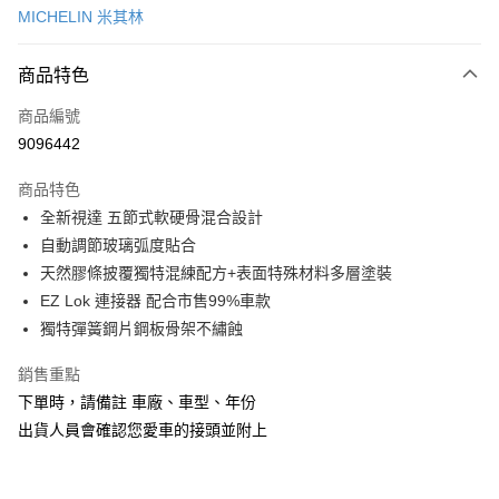
MICHELIN 米其林
信用卡分期付款
3 期 0 利率 每期
NT$199
21家銀行
商品特色
合作金庫商業銀行
第一商業銀行
超商取貨付款
商品編號
華南商業銀行
彰化商業銀行
9096442
LINE Pay
上海商業儲蓄銀行
台北富邦商業銀行
國泰世華商業銀行
兆豐國際商業銀行
商品特色
Apple Pay
臺灣中小企業銀行
台中商業銀行
全新視達 五節式軟硬骨混合設計
匯豐（台灣）商業銀行
華泰商業銀行
街口支付
自動調節玻璃弧度貼合
聯邦商業銀行
遠東國際商業銀行
元大商業銀行
永豐商業銀行
天然膠條披覆獨特混練配方+表面特殊材料多層塗裝
悠遊付
玉山商業銀行
星展（台灣）商業銀行
EZ Lok 連接器 配合市售99%車款
台新國際商業銀行
中國信託商業銀行
Google Pay
獨特彈簧鋼片鋼板骨架不繡蝕
台灣樂天信用卡公司
AFTEE先享後付
銷售重點
相關說明
下單時，請備註 車廠、車型、年份
【關於「AFTEE先享後付」】
ATM付款
出貨人員會確認您愛車的接頭並附上
AFTEE先享後付是「在收到商品之後才付款」的支付方式。 讓您購物簡單
便利好安心！
１．簡單：不需註冊會員、不需綁卡、不需儲值。
運送方式
２．便利：只要手機號碼，簡訊認證，即可結帳。