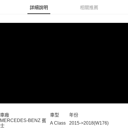
３．安心：先確認商品／服務後，再付款。
全家取貨付款
詳細說明
相關推薦
每筆NT$60，滿NT$699(含以上)免運費
【「AFTEE先享後付」結帳流程】
１．於結帳方式選擇「AFTEE先享後付」後，將跳轉至「AFTEE先享後付」
線上付款後全家取貨
結帳頁面，進行簡訊認證並確認金額後，即可完成結帳。
２．訂單成立數日內，您將收到繳費通知簡訊。
每筆NT$60，滿NT$699(含以上)免運費
３．收到繳費通知簡訊後14天內，點擊此簡訊中的連結，可透過四大超商／
ATM／網路銀行／等多元方式進行付款，方視為交易完成。
7-11取貨付款
※ 請注意：結帳手續完成當下不需立刻繳費，但若您需要取消訂單，請聯絡
每筆NT$60，滿NT$699(含以上)免運費
購買商品的店家。未經商家同意取消之訂單仍視為有效，需透過AFTEE先享
後付繳納相關費用。
線上付款後7-11取貨
※ 交易是否成功請以「AFTEE先享後付 」之結帳頁面顯示為準，若有關於
是否繳費成功／繳費後需取消欲退款等相關疑問，請聯繫「AFTEE先享後付
每筆NT$60，滿NT$699(含以上)免運費
客戶支援中心」
https://netprotections.freshdesk.com/support/home
宅配
【注意事項】
１．透過由恩沛科技股份有限公司提供之「AFTEE先享後付」服務完成之交
每筆NT$60，滿NT$699(含以上)免運費
易，需依本服務之必要範圍內提供個人資料，並將交易相關給付款項請求債
權轉讓予恩沛科技股份有限公司。
離島宅配
２．關於個人資料處理事宜，請瀏覽以下網址：
每筆NT$200
https://aftee.tw/terms/#terms3
３．未成年的使用者請事先徵得法定代理人或監護人之同意方可使用
車廠
車型
年份
「AFTEE先享後付」，若未經同意申辦者引起之損失，本公司不負相關責
MERCEDES-BENZ
賓
任。
A Class
2015->2018(W176)
士
４．使用「AFTEE先享後付」時，將依據個別帳號之用戶狀況，依本公司即