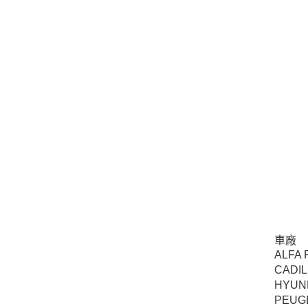
車廠
ALFA
CADI
HYUN
PEUG