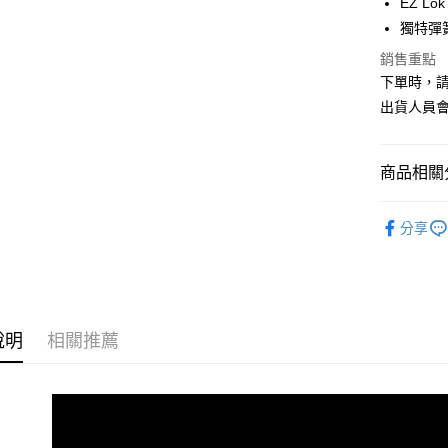
EZ L
元大商
悠遊付
獨特彈
玉山商
台新國
Google Pa
銷售重點
台灣樂
下單時，請
AFTEE先
出貨人員
相關說明
【關於「A
ATM付款
AFTEE
便利好安
商品相關分
１．簡單
２．便利
®️ 品牌館
運送方式
３．安心
分享
♦️ 雨刷｜
全家取貨
【「AFT
每筆NT$6
１．於結帳
付」結帳
線上付款
２．訂單
３．收到繳
說明
相關推薦
每筆NT$6
／ATM／
※ 請注意
7-11取貨
絡購買商品
先享後付
每筆NT$6
※ 交易是
是否繳費成
線上付款後