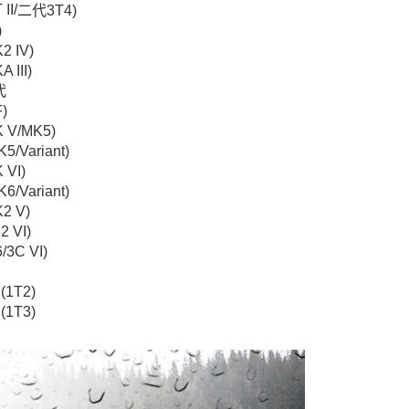
II/
二代
3T4)
)
2 IV)
 III)
代
)
K V/MK5)
5/Variant)
 VI)
6/Variant)
K2 V)
2 VI)
/3C VI)
(1T2)
(1T3)