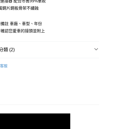
ok 連接器 配合市售99%車款
業銀行
永豐商業銀行
簧鋼片鋼板骨架不繡蝕
業銀行
星展（台灣）商業銀行
際商業銀行
中國信託商業銀行
y
天信用卡公司
備註 車廠、車型、年份
享後付
會確認您愛車的接頭並附上
FTEE先享後付」】
先享後付是「在收到商品之後才付款」的支付方式。 讓您購物簡單
心！
類 (2)
：不需註冊會員、不需綁卡、不需儲值。
：只要手機號碼，簡訊認證，即可結帳。
MICHELIN 米其林
：先確認商品／服務後，再付款。
客服
專用款
Volkswagen 福斯
付款
EE先享後付」結帳流程】
0，滿NT$699(含以上)免運費
方式選擇「AFTEE先享後付」後，將跳轉至「AFTEE先享後
頁面，進行簡訊認證並確認金額後，即可完成結帳。
後全家取貨
成立數日內，您將收到繳費通知簡訊。
費通知簡訊後14天內，點擊此簡訊中的連結，可透過四大超商
0，滿NT$699(含以上)免運費
網路銀行／等多元方式進行付款，方視為交易完成。
：結帳手續完成當下不需立刻繳費，但若您需要取消訂單，請聯
付款
的店家。未經商家同意取消之訂單仍視為有效，需透過AFTEE
繳納相關費用。
0，滿NT$699(含以上)免運費
否成功請以「AFTEE先享後付 」之結帳頁面顯示為準，若有關於
功／繳費後需取消欲退款等相關疑問，請聯繫「AFTEE先享後
7-11取貨