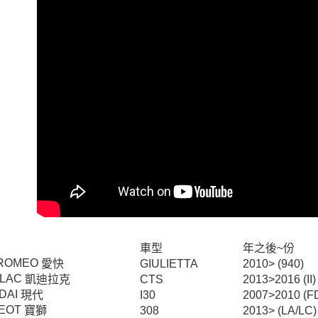
付客戶支
每筆NT$6
【注意事
宅配
１．透過由
交易，需
每筆NT$6
求債權轉
２．關於
離島宅配
https://aft
每筆NT$2
３．未成
「AFTE
任。
４．使用「
即時審查
結果請求
５．嚴禁
形，恩沛
動。
車型
年之後~份
 ROMEO
愛快
GIULIETTA
2010> (940)
LLAC
凱迪拉克
CTS
2013>2016 (II)
DAI
現代
I30
2007>2010 (F
EOT
寶獅
308
2013> (LA/LC)