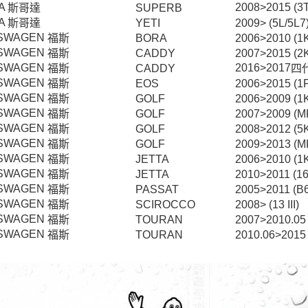
A
2008>2015 (3T 
斯哥達
SUPERB
A
斯哥達
YETI
2009> (5L/5L7
SWAGEN
福斯
BORA
2006>2010 (1K
SWAGEN
福斯
CADDY
2007>2015 (2KA
SWAGEN
2016>2017
福斯
四
CADDY
SWAGEN
福斯
EOS
2006>2015 (1F
SWAGEN
福斯
GOLF
2006>2009 (1
SWAGEN
福斯
GOLF
2007>2009 (MK
SWAGEN
福斯
GOLF
2008>2012 (5K
SWAGEN
福斯
GOLF
2009>2013 (MK
SWAGEN
福斯
JETTA
2006>2010 (1
SWAGEN
福斯
JETTA
2010>2011 (16
SWAGEN
福斯
PASSAT
2005>2011 (B6
SWAGEN
福斯
SCIROCCO
2008> (13 III)
SWAGEN
福斯
TOURAN
2007>2010.05 
SWAGEN
福斯
TOURAN
2010.06>2015 