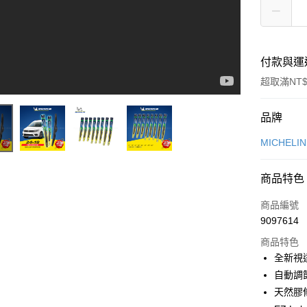
付款與運
超取滿NT$
付款方式
品牌
信用卡一
MICHELI
信用卡分
商品特色
3 期 
商品編號
合作金
超商取貨
9097614
華南商
LINE Pay
上海商
商品特色
國泰世
全新視
Apple Pay
臺灣中
自動調
匯豐（
街口支付
天然膠
聯邦商