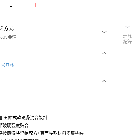
送方式
清除
699免運
紀錄
次付款
N 米其林
期付款
0 利率 每期
NT$199
21家銀行
庫商業銀行
第一商業銀行
付款
業銀行
彰化商業銀行
業儲蓄銀行
台北富邦商業銀行
華商業銀行
兆豐國際商業銀行
達 五節式軟硬骨混合設計
小企業銀行
台中商業銀行
節玻璃弧度貼合
台灣）商業銀行
華泰商業銀行
條披覆獨特混練配方+表面特殊材料多層塗裝
業銀行
遠東國際商業銀行