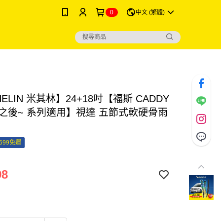
0
中文 (繁體)
HELIN 米其林】24+18吋【福斯 CADDY
6年之後~ 系列適用】視達 五節式軟硬骨雨
699免運
98