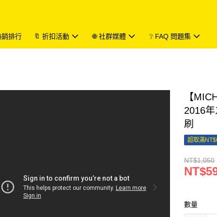
 熱銷排行
🔖 折扣活動
🌐 社群媒體
❔ FAQ 問題集
【MIC
201
刷
超取滿NT$
NT$1,050
NT$5
數量