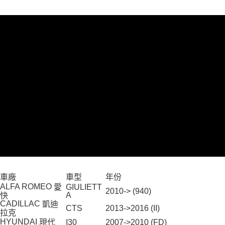
【「AFTEE先享後付」結帳流程】
１．於結帳方式選擇「AFTEE先享後付」後，將跳轉至「AFTEE先享後付」
線上付款後全家取貨
結帳頁面，進行簡訊認證並確認金額後，即可完成結帳。
２．訂單成立數日內，您將收到繳費通知簡訊。
每筆NT$60，滿NT$699(含以上)免運費
３．收到繳費通知簡訊後14天內，點擊此簡訊中的連結，可透過四大超商／
ATM／網路銀行／等多元方式進行付款，方視為交易完成。
7-11取貨付款
※ 請注意：結帳手續完成當下不需立刻繳費，但若您需要取消訂單，請聯絡
每筆NT$60，滿NT$699(含以上)免運費
購買商品的店家。未經商家同意取消之訂單仍視為有效，需透過AFTEE先享
後付繳納相關費用。
線上付款後7-11取貨
※ 交易是否成功請以「AFTEE先享後付 」之結帳頁面顯示為準，若有關於
是否繳費成功／繳費後需取消欲退款等相關疑問，請聯繫「AFTEE先享後付
每筆NT$60，滿NT$699(含以上)免運費
客戶支援中心」
https://netprotections.freshdesk.com/support/home
宅配
【注意事項】
１．透過由恩沛科技股份有限公司提供之「AFTEE先享後付」服務完成之交
每筆NT$60，滿NT$699(含以上)免運費
易，需依本服務之必要範圍內提供個人資料，並將交易相關給付款項請求債
權轉讓予恩沛科技股份有限公司。
離島宅配
２．關於個人資料處理事宜，請瀏覽以下網址：
每筆NT$200
https://aftee.tw/terms/#terms3
３．未成年的使用者請事先徵得法定代理人或監護人之同意方可使用
車廠
車型
年份
「AFTEE先享後付」，若未經同意申辦者引起之損失，本公司不負相關責
ALFA ROMEO
愛
GIULIETT
任。
2010-> (940)
A
快
４．使用「AFTEE先享後付」時，將依據個別帳號之用戶狀況，依本公司即
CADILLAC
凱迪
CTS
2013->2016 (II)
時審查核予不同之上限額度；若仍有額度不足之情形，本公司將視審查結果
拉克
請求用戶進行身份認證。
HYUNDAI
現代
I30
2007->2010 (FD)