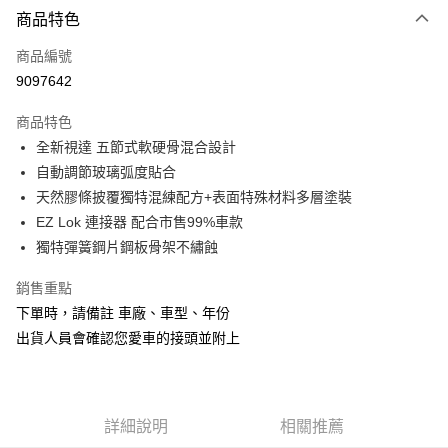
3 期 0 利率 每期
NT$199
21家銀行
商品特色
合作金庫商業銀行
第一商業銀行
超商取貨付款
商品編號
華南商業銀行
彰化商業銀行
9097642
LINE Pay
上海商業儲蓄銀行
台北富邦商業銀行
國泰世華商業銀行
兆豐國際商業銀行
商品特色
Apple Pay
臺灣中小企業銀行
台中商業銀行
全新視達 五節式軟硬骨混合設計
匯豐（台灣）商業銀行
華泰商業銀行
街口支付
自動調節玻璃弧度貼合
聯邦商業銀行
遠東國際商業銀行
元大商業銀行
永豐商業銀行
天然膠條披覆獨特混練配方+表面特殊材料多層塗裝
悠遊付
玉山商業銀行
星展（台灣）商業銀行
EZ Lok 連接器 配合市售99%車款
台新國際商業銀行
中國信託商業銀行
Google Pay
獨特彈簧鋼片鋼板骨架不繡蝕
台灣樂天信用卡公司
AFTEE先享後付
銷售重點
相關說明
下單時，請備註 車廠、車型、年份
【關於「AFTEE先享後付」】
ATM付款
出貨人員會確認您愛車的接頭並附上
AFTEE先享後付是「在收到商品之後才付款」的支付方式。 讓您購物簡單
便利好安心！
１．簡單：不需註冊會員、不需綁卡、不需儲值。
運送方式
２．便利：只要手機號碼，簡訊認證，即可結帳。
３．安心：先確認商品／服務後，再付款。
全家取貨付款
詳細說明
相關推薦
每筆NT$60，滿NT$699(含以上)免運費