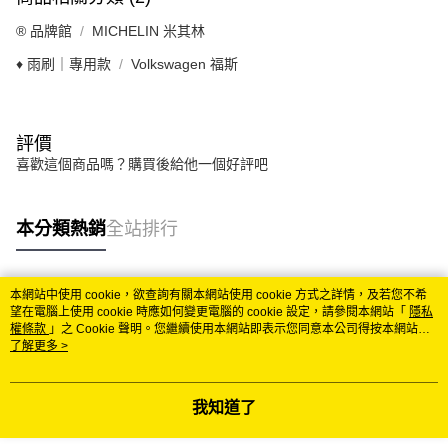
®️ 品牌館
MICHELIN 米其林
♦️ 雨刷｜專用款
Volkswagen 福斯
評價
喜歡這個商品嗎？購買後給他一個好評吧
本分類熱銷
全站排行
本網站中使用 cookie，欲查詢有關本網站使用 cookie 方式之詳情，及若您不希
熱門標籤
望在電腦上使用 cookie 時應如何變更電腦的 cookie 設定，請參閱本網站「
隱私
權條款
」之 Cookie 聲明。您繼續使用本網站即表示您同意本公司得按本網站使
用條款之 Cookie 聲明使用 cookie。
了解更多 >
我知道了