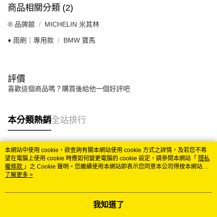
商品相關分類 (2)
®️ 品牌館
MICHELIN 米其林
♦️ 雨刷｜專用款
BMW 寶馬
評價
喜歡這個商品嗎？購買後給他一個好評吧
本分類熱銷
全站排行
本網站中使用 cookie，欲查詢有關本網站使用 cookie 方式之詳情，及若您不希
熱門標籤
望在電腦上使用 cookie 時應如何變更電腦的 cookie 設定，請參閱本網站「
隱私
權條款
」之 Cookie 聲明。您繼續使用本網站即表示您同意本公司得按本網站使
用條款之 Cookie 聲明使用 cookie。
了解更多 >
我知道了