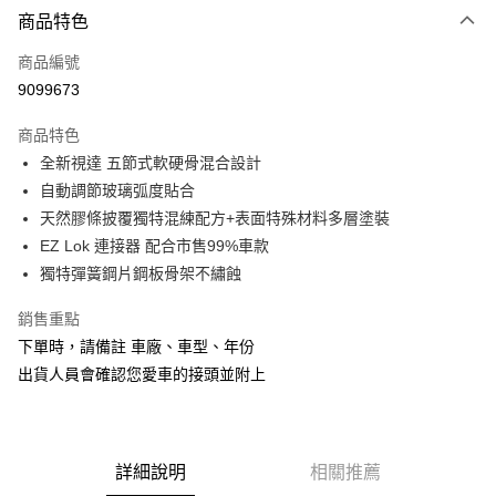
3 期 0 利率 每期
NT$199
21家銀行
商品特色
合作金庫商業銀行
第一商業銀行
超商取貨付款
商品編號
華南商業銀行
彰化商業銀行
9099673
LINE Pay
上海商業儲蓄銀行
台北富邦商業銀行
國泰世華商業銀行
兆豐國際商業銀行
商品特色
Apple Pay
臺灣中小企業銀行
台中商業銀行
全新視達 五節式軟硬骨混合設計
匯豐（台灣）商業銀行
華泰商業銀行
街口支付
自動調節玻璃弧度貼合
聯邦商業銀行
遠東國際商業銀行
元大商業銀行
永豐商業銀行
天然膠條披覆獨特混練配方+表面特殊材料多層塗裝
悠遊付
玉山商業銀行
星展（台灣）商業銀行
EZ Lok 連接器 配合市售99%車款
台新國際商業銀行
中國信託商業銀行
Google Pay
獨特彈簧鋼片鋼板骨架不繡蝕
台灣樂天信用卡公司
AFTEE先享後付
銷售重點
相關說明
下單時，請備註 車廠、車型、年份
【關於「AFTEE先享後付」】
ATM付款
出貨人員會確認您愛車的接頭並附上
AFTEE先享後付是「在收到商品之後才付款」的支付方式。 讓您購物簡單
便利好安心！
１．簡單：不需註冊會員、不需綁卡、不需儲值。
運送方式
２．便利：只要手機號碼，簡訊認證，即可結帳。
３．安心：先確認商品／服務後，再付款。
全家取貨付款
詳細說明
相關推薦
每筆NT$60，滿NT$699(含以上)免運費