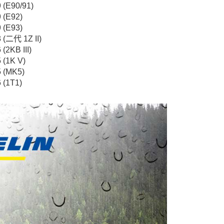
 (E90/91)
 (E92)
 (E93)
 (二代 1Z II)
(2KB III)
 (1K V)
 (MK5)
 (1T1)