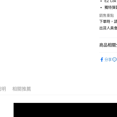
EZ L
元大商
悠遊付
獨特彈
玉山商
台新國
Google Pa
銷售重點
台灣樂
下單時，請
AFTEE先
出貨人員
相關說明
【關於「A
ATM付款
AFTEE
便利好安
商品相關分
１．簡單
２．便利
®️ 品牌館
運送方式
３．安心
分享
♦️ 雨刷｜
全家取貨
【「AFT
每筆NT$6
１．於結帳
付」結帳
線上付款
２．訂單
３．收到繳
說明
相關推薦
每筆NT$6
／ATM／
※ 請注意
7-11取貨
絡購買商品
先享後付
每筆NT$6
※ 交易是
是否繳費成
線上付款後