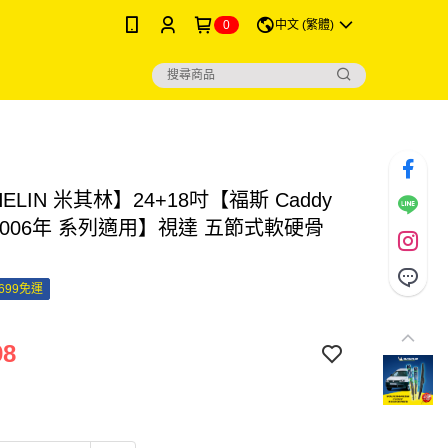
0
中文 (繁體)
HELIN 米其林】24+18吋【福斯 Caddy
~2006年 系列適用】視達 五節式軟硬骨
699免運
98