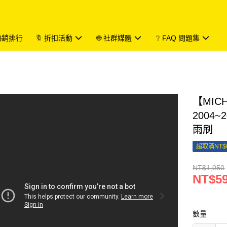
 熱銷排行
🔖 折扣活動
🌐 社群媒體
❔ FAQ 問題集
【MIC
2004
雨刷
超取滿NT$
NT$1,050
NT$5
數量