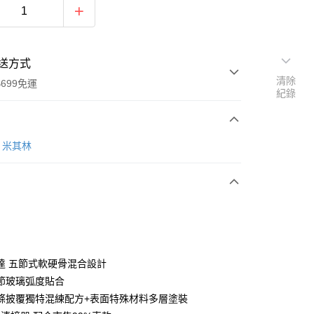
送方式
清除
699免運
紀錄
次付款
N 米其林
期付款
0 利率 每期
NT$199
21家銀行
庫商業銀行
第一商業銀行
付款
業銀行
彰化商業銀行
業儲蓄銀行
台北富邦商業銀行
華商業銀行
兆豐國際商業銀行
達 五節式軟硬骨混合設計
小企業銀行
台中商業銀行
節玻璃弧度貼合
台灣）商業銀行
華泰商業銀行
條披覆獨特混練配方+表面特殊材料多層塗裝
業銀行
遠東國際商業銀行