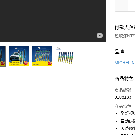
付款與運
超取滿NT$
付款方式
品牌
信用卡一
MICHELI
信用卡分
商品特色
3 期 
商品編號
合作金
超商取貨
9108183
華南商
LINE Pay
上海商
商品特色
國泰世
全新視
Apple Pay
臺灣中
自動調
匯豐（
街口支付
天然膠
聯邦商