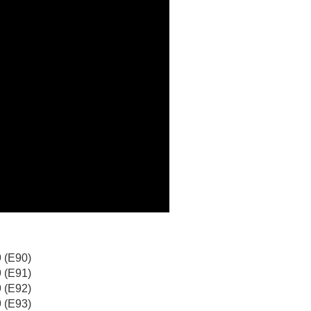
援中心」
https://netprotections.freshdesk.com/support/home
0，滿NT$699(含以上)免運費
項】
恩沛科技股份有限公司提供之「AFTEE先享後付」服務完成之
依本服務之必要範圍內提供個人資料，並將交易相關給付款項請
0，滿NT$699(含以上)免運費
讓予恩沛科技股份有限公司。
個人資料處理事宜，請瀏覽以下網址：
ee.tw/terms/#terms3
00
年的使用者請事先徵得法定代理人或監護人之同意方可使用
E先享後付」，若未經同意申辦者引起之損失，本公司不負相關責
AFTEE先享後付」時，將依據個別帳號之用戶狀況，依本公司
核予不同之上限額度；若仍有額度不足之情形，本公司將視審查
用戶進行身份認證。
一人註冊多個帳號或使用他人資訊註冊。若發現惡意使用之情
科技股份有限公司將有權停止該用戶之使用額度並採取法律行
 (E90)
 (E91)
 (E92)
 (E93)