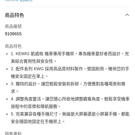
信用卡分期付款
3 期 0 利率 每期
NT$16
21家銀行
商品特色
合作金庫商業銀行
第一商業銀行
超商取貨付款
商品編號
華南商業銀行
彰化商業銀行
9108655
LINE Pay
上海商業儲蓄銀行
台北富邦商業銀行
國泰世華商業銀行
兆豐國際商業銀行
商品特色
Apple Pay
臺灣中小企業銀行
台中商業銀行
1. KEWIG 凱威格 機車專用手機架，專為機車愛好者而設計，完
匯豐（台灣）商業銀行
華泰商業銀行
街口支付
美結合實用性與安全性。
聯邦商業銀行
遠東國際商業銀行
元大商業銀行
永豐商業銀行
2. 配件系列 KWG 採用高品質材料製作，堅固耐用，確保您的手
悠遊付
玉山商業銀行
星展（台灣）商業銀行
機安全固定在車上。
台新國際商業銀行
中國信託商業銀行
Google Pay
3. 獨特的設計，讓您輕鬆安裝和拆卸，方便應對各種場景和需
台灣樂天信用卡公司
求。
全盈+PAY
4. 調整角度靈活，讓您隨心所欲地調整觀看角度，輕鬆享受機車
ATM付款
旅程中的音樂和導航服務。
5. 完美兼容各種手機尺寸，無論是大屏幕還是小屏幕手機，都能
運送方式
安全穩固地固定在手機架上。
全家取貨付款
銷售重點