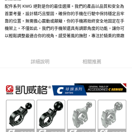
每筆NT$60，滿NT$699(含以上)免運費
配件系列 KWG 絕對是你的最佳選擇。我們的產品以品質和安全為
線上付款後全家取貨
首要考量，設計精巧且堅固，確保你的手機在行駛中保持穩定且牢
每筆NT$60，滿NT$699(含以上)免運費
靠的位置。無需擔心震動或顛簸，你的手機將始終安全地固定在手
機架上。不僅如此，我們的手機架還具有調節角度的功能，讓你可
7-11取貨付款
以輕鬆調整最適合你的視角。感受著風的撫慰，專注於騎乘的樂趣
每筆NT$60，滿NT$699(含以上)免運費
線上付款後7-11取貨
每筆NT$60，滿NT$699(含以上)免運費
詳細說明
相關推薦
宅配
每筆NT$60，滿NT$699(含以上)免運費
離島宅配
每筆NT$200