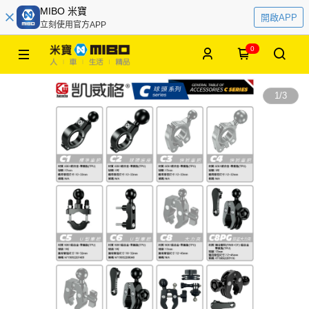
MIBO 米寶
開啟APP
立刻使用官方APP
0
1
/
3