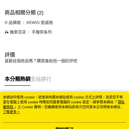
商品相關分類 (2)
®️ 品牌館
KEWIG 凱威格
🛵 機車百貨
手機架系列
評價
喜歡這個商品嗎？購買後給他一個好評吧
本分類熱銷
全站排行
本網站中使用 cookie，欲查詢有關本網站使用 cookie 方式之詳情，及若您不希
熱門標籤
望在電腦上使用 cookie 時應如何變更電腦的 cookie 設定，請參閱本網站「
隱私
權條款
」之 Cookie 聲明。您繼續使用本網站即表示您同意本公司得按本網站使
用條款之 Cookie 聲明使用 cookie。
了解更多 >