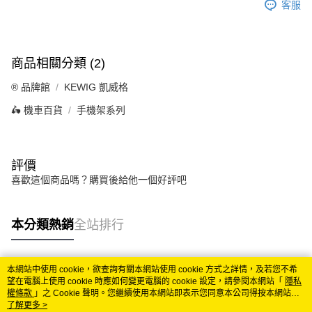
客服
商品相關分類 (2)
®️ 品牌館
KEWIG 凱威格
🛵 機車百貨
手機架系列
評價
喜歡這個商品嗎？購買後給他一個好評吧
本分類熱銷
全站排行
本網站中使用 cookie，欲查詢有關本網站使用 cookie 方式之詳情，及若您不希
熱門標籤
望在電腦上使用 cookie 時應如何變更電腦的 cookie 設定，請參閱本網站「
隱私
權條款
」之 Cookie 聲明。您繼續使用本網站即表示您同意本公司得按本網站使
用條款之 Cookie 聲明使用 cookie。
了解更多 >