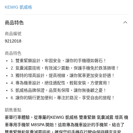
信用卡一次付款
KEWIG 凱威格
信用卡分期付款
3 期 0 利率 每期
NT$333
21家銀行
商品特色
合作金庫商業銀行
第一商業銀行
超商取貨付款
商品編號
華南商業銀行
彰化商業銀行
9212018
LINE Pay
上海商業儲蓄銀行
台北富邦商業銀行
國泰世華商業銀行
兆豐國際商業銀行
商品特色
Apple Pay
臺灣中小企業銀行
台中商業銀行
1. 雙重緊鎖設計，牢固安全，讓你的手機穩如磐石！
匯豐（台灣）商業銀行
華泰商業銀行
街口支付
2. 氣囊減震技術，有效減少震動，保護手機免於跌落損壞！
聯邦商業銀行
遠東國際商業銀行
元大商業銀行
永豐商業銀行
3. 獨特的增高設計，提高視線，讓你駕車更加安全舒適！
悠遊付
玉山商業銀行
星展（台灣）商業銀行
4. 專為機車設計，絕佳適配性，輕鬆安裝，方便實用！
台新國際商業銀行
中國信託商業銀行
Google Pay
5. 凱威格品牌保證，品質有保障，讓你無後顧之憂！
台灣樂天信用卡公司
6. 讓你的騎行更加便利，專注於路況，享受自由的旅程！
全盈+PAY
ATM付款
銷售重點
豪華行車體驗，從專屬的KEWIG 凱威格 雙重緊鎖 氣囊減震 增高 機
運送方式
車專用手機架 M8SPA 開始！這款專為機車設計的手機架，結合了
雙重緊鎖和氣囊減震技術，確保您的手機在行駛中保持穩定且安