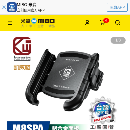
MIBO 米寶
開啟APP
立刻使用官方APP
0
1
/
3