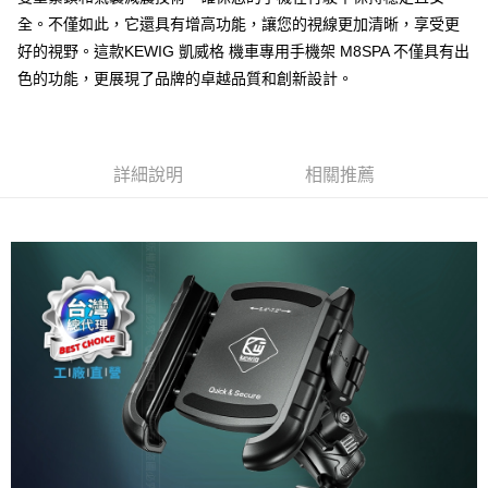
全家取貨付款
全。不僅如此，它還具有增高功能，讓您的視線更加清晰，享受更
每筆NT$60，滿NT$699(含以上)免運費
好的視野。這款KEWIG 凱威格 機車專用手機架 M8SPA 不僅具有出
線上付款後全家取貨
色的功能，更展現了品牌的卓越品質和創新設計。
每筆NT$60，滿NT$699(含以上)免運費
7-11取貨付款
每筆NT$60，滿NT$699(含以上)免運費
詳細說明
相關推薦
線上付款後7-11取貨
每筆NT$60，滿NT$699(含以上)免運費
宅配
每筆NT$60，滿NT$699(含以上)免運費
離島宅配
每筆NT$200