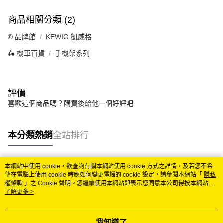
商品相關分類 (2)
®️ 品牌館
KEWIG 凱威格
🛵 機車百貨
手機架系列
評價
喜歡這個商品嗎？購買後給他一個好評吧
本分類熱銷
全站排行
本網站中使用 cookie，欲查詢有關本網站使用 cookie 方式之詳情，及若您不希
熱門標籤
望在電腦上使用 cookie 時應如何變更電腦的 cookie 設定，請參閱本網站「
隱私
權條款
」之 Cookie 聲明。您繼續使用本網站即表示您同意本公司得按本網站使
用條款之 Cookie 聲明使用 cookie。
了解更多 >
我知道了