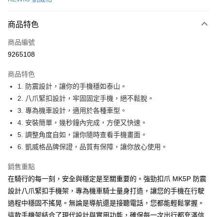
信用卡分期付款
3 期 0 利率 每期
NT$232
21家銀行
商品特色
合作金庫商業銀行
第一商業銀行
超商取貨付款
商品編號
華南商業銀行
彰化商業銀行
9265108
LINE Pay
上海商業儲蓄銀行
台北富邦商業銀行
國泰世華商業銀行
兆豐國際商業銀行
商品特色
Apple Pay
臺灣中小企業銀行
台中商業銀行
1. 防震設計，讓你的手機穩如泰山。
匯豐（台灣）商業銀行
華泰商業銀行
街口支付
2. 八爪緊扣設計，牢固固定手機，絕不鬆脫。
聯邦商業銀行
遠東國際商業銀行
元大商業銀行
永豐商業銀行
3. 專為機車設計，適用於各種車型。
悠遊付
玉山商業銀行
星展（台灣）商業銀行
4. 安裝簡單，幾秒鐘內完成，方便又快速。
台新國際商業銀行
中國信託商業銀行
Google Pay
5. 調整角度自如，讓你隨時查看手機畫面。
台灣樂天信用卡公司
6. 凱威格品牌保證，品質有保障，讓你放心使用。
全盈+PAY
ATM付款
銷售重點
在騎行的每一刻，安全與穩定是至關重要的。強勁扣爪 MK5P 防震
運送方式
設計八爪緊扣手機架，專為機車騎士量身打造，讓您的手機在行駛
過程中穩固不搖晃。無論是導航還是接聽電話，您都能輕鬆掌握。
全家取貨付款
這款手機架結合了現代設計與實用功能，確保每一次出行都充滿信