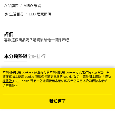
®️ 品牌館
MIBO 米寶
🏠 生活百貨
LED 居家照明
評價
喜歡這個商品嗎？購買後給他一個好評吧
本分類熱銷
全站排行
本網站中使用 cookie，欲查詢有關本網站使用 cookie 方式之詳情，及若您不希
熱門標籤
望在電腦上使用 cookie 時應如何變更電腦的 cookie 設定，請參閱本網站「
隱私
權條款
」之 Cookie 聲明。您繼續使用本網站即表示您同意本公司得按本網站使
用條款之 Cookie 聲明使用 cookie。
了解更多 >
我知道了