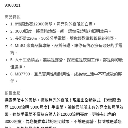
信用卡分期付款
9368021
3 期 0 利率 每期
NT$826
21家銀行
商品特色
合作金庫商業銀行
第一商業銀行
超商取貨付款
1. 8電廠激亮12000流明，照亮你的夜晚如白晝。
華南商業銀行
彰化商業銀行
2. 3000照度，將黑暗煥然一新，讓你見證強力照明效果。
LINE Pay
上海商業儲蓄銀行
台北富邦商業銀行
國泰世華商業銀行
兆豐國際商業銀行
3. 長距離220m，30公分手電筒，讓你輕鬆掌握遙遠的視野。
Apple Pay
臺灣中小企業銀行
台中商業銀行
4. MIBO 米寶品牌專館，品質保證，讓你有信心擁有最好的手電
匯豐（台灣）商業銀行
華泰商業銀行
筒。
街口支付
聯邦商業銀行
遠東國際商業銀行
5. 人車生活精品，無論是露營、探險還是夜間工作，都是你的最
元大商業銀行
永豐商業銀行
悠遊付
佳選擇。
玉山商業銀行
星展（台灣）商業銀行
6. MB7799，兼具實用性和耐用性，成為你生活中不可或缺的夥
台新國際商業銀行
中國信託商業銀行
Google Pay
台灣樂天信用卡公司
伴。
全盈+PAY
銷售重點
ATM付款
探索黑暗中的奧秘，揮散無光的夜晚！現推出全新款式 【8電廠 激
亮 12000流明 3000照度】手電筒，帶給您前所未有的亮度和照明效
運送方式
果。這款手電筒不僅擁有驚人的12000流明亮度，更擁有出色的
全家取貨付款
3000照度，為您提供卓越的照明效果。不論是露營、探險或是緊急
每筆NT$60，滿NT$699(含以上)免運費