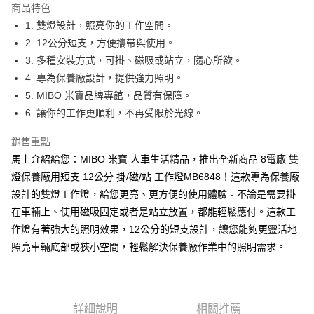
商品特色
合作金庫商業銀行
第一商業銀行
超商取貨付款
1. 雙燈設計，照亮你的工作空間。
華南商業銀行
彰化商業銀行
2. 12公分短支，方便攜帶與使用。
LINE Pay
上海商業儲蓄銀行
台北富邦商業銀行
國泰世華商業銀行
兆豐國際商業銀行
3. 多種安裝方式，可掛、磁吸或站立，隨心所欲。
Apple Pay
臺灣中小企業銀行
台中商業銀行
4. 專為保養廠設計，提供強力照明。
匯豐（台灣）商業銀行
華泰商業銀行
5. MIBO 米寶品牌專館，品質有保障。
街口支付
聯邦商業銀行
遠東國際商業銀行
6. 讓你的工作更順利，不再受限於光線。
元大商業銀行
永豐商業銀行
悠遊付
玉山商業銀行
星展（台灣）商業銀行
銷售重點
台新國際商業銀行
中國信託商業銀行
Google Pay
馬上介紹給您：MIBO 米寶 人車生活精品，推出全新商品 8電廠 雙
台灣樂天信用卡公司
全盈+PAY
燈保養廠用短支 12公分 掛/磁/站 工作燈MB6848！這款專為保養廠
設計的雙燈工作燈，給您更亮、更方便的使用體驗。不論是需要掛
ATM付款
在車輛上、使用磁吸固定或者是站立放置，都能輕鬆應付。這款工
作燈有著強大的照明效果，12公分的短支設計，讓您能夠更靈活地
運送方式
照亮車輛底部或狹小空間，輕鬆解決保養廠作業中的照明需求。
全家取貨付款
每筆NT$60，滿NT$699(含以上)免運費
線上付款後全家取貨
詳細說明
相關推薦