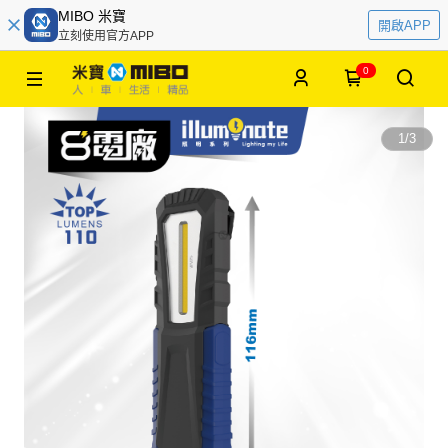
MIBO 米寶
開啟APP
立刻使用官方APP
0
1
/
3