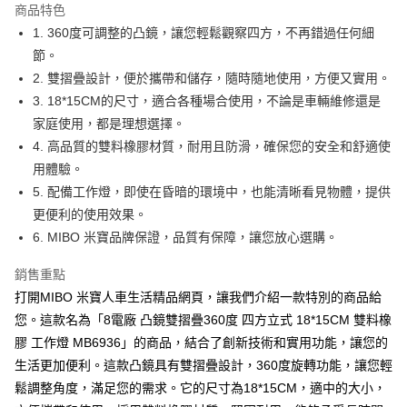
商品特色
合作金庫商業銀行
第一商業銀行
超商取貨付款
1. 360度可調整的凸鏡，讓您輕鬆觀察四方，不再錯過任何細
華南商業銀行
彰化商業銀行
節。
LINE Pay
上海商業儲蓄銀行
台北富邦商業銀行
國泰世華商業銀行
兆豐國際商業銀行
2. 雙摺疊設計，便於攜帶和儲存，隨時隨地使用，方便又實用。
Apple Pay
臺灣中小企業銀行
台中商業銀行
3. 18*15CM的尺寸，適合各種場合使用，不論是車輛維修還是
匯豐（台灣）商業銀行
華泰商業銀行
家庭使用，都是理想選擇。
街口支付
聯邦商業銀行
遠東國際商業銀行
4. 高品質的雙料橡膠材質，耐用且防滑，確保您的安全和舒適使
元大商業銀行
永豐商業銀行
悠遊付
用體驗。
玉山商業銀行
星展（台灣）商業銀行
5. 配備工作燈，即使在昏暗的環境中，也能清晰看見物體，提供
台新國際商業銀行
中國信託商業銀行
Google Pay
台灣樂天信用卡公司
更便利的使用效果。
全盈+PAY
6. MIBO 米寶品牌保證，品質有保障，讓您放心選購。
ATM付款
銷售重點
打開MIBO 米寶人車生活精品網頁，讓我們介紹一款特別的商品給
運送方式
您。這款名為「8電廠 凸鏡雙摺疊360度 四方立式 18*15CM 雙料橡
全家取貨付款
膠 工作燈 MB6936」的商品，結合了創新技術和實用功能，讓您的
每筆NT$60，滿NT$699(含以上)免運費
生活更加便利。這款凸鏡具有雙摺疊設計，360度旋轉功能，讓您輕
鬆調整角度，滿足您的需求。它的尺寸為18*15CM，適中的大小，
線上付款後全家取貨