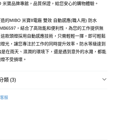
業銀行
星展（台灣）商業銀行
MIBO 米寶品牌專館，品質保證，給您安心的購物體驗。
際商業銀行
中國信託商業銀行
y
天信用卡公司
造的MIBO 米寶8電廠 雙效 自動感應(職人用) 防水
頭燈 MB6597，結合了高效能和便利性，為您的工作提供無
。這款頭燈採用自動感應技術，只需輕輕一揮，即可輕鬆
閉燈光，讓您專注於工作的同時提升效率。防水等級達到
無論是在雨天、濕潤的環境下，還是遇到意外的水濺，都能
頭燈不受損壞。
付款
0，滿NT$699(含以上)免運費
類 (3)
後全家取貨
0，滿NT$699(含以上)免運費
MIBO 米寶
客服
付款
貨
LED 居家照明
0，滿NT$699(含以上)免運費
廠照明｜全系列
7-11取貨
0，滿NT$699(含以上)免運費