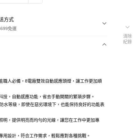
送方式
699免運
清除
紀錄
次付款
期付款
0 利率 每期
NT$360
21家銀行
高效能職人必備，8電廠雙效自動感應頭燈，讓工作更加順
庫商業銀行
第一商業銀行
付款
業銀行
彰化商業銀行
領先科技，自動感應功能，省去手動開關的繁瑣步驟。
業儲蓄銀行
台北富邦商業銀行
IPX6防水等級，即使在惡劣環境下，也能保持良好的功能表
華商業銀行
兆豐國際商業銀行
小企業銀行
台中商業銀行
聚焦照明，提供明亮而均勻的光線，讓您在工作中更加專
台灣）商業銀行
華泰商業銀行
業銀行
遠東國際商業銀行
業銀行
永豐商業銀行
職人專用設計，符合工作需求，輕鬆應對各種挑戰。