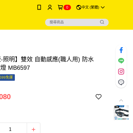
0
中文 (繁體)
-照明】雙效 自動感應(職人用) 防水
頭燈 MB6597
699免運
080