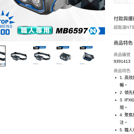
付款與運
超取滿NT$
付款方式
商品特色
信用卡一
商品編號
9391413
信用卡分
商品特色
3 期 
1. 
合作金
暢。
超商取貨
華南商
2. 
LINE Pay
上海商
3. 
國泰世
現。
Apple Pay
臺灣中
4. 
匯豐（
街口支付
聯邦商
注。
元大商
悠遊付
5. 