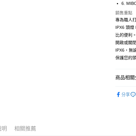
玉山商
6. 
台新國
Google Pa
銷售重點
台灣樂
全盈+PAY
專為職人打
IPX6 
ATM付款
比的便利
開啟或關
運送方式
IPX6，
保護您的
全家取貨
每筆NT$6
商品相關分
線上付款
每筆NT$6
®️ 品牌館
分享
7-11取貨
🏠 生活百
每筆NT$6
🔦 8電
線上付款後
每筆NT$6
說明
相關推薦