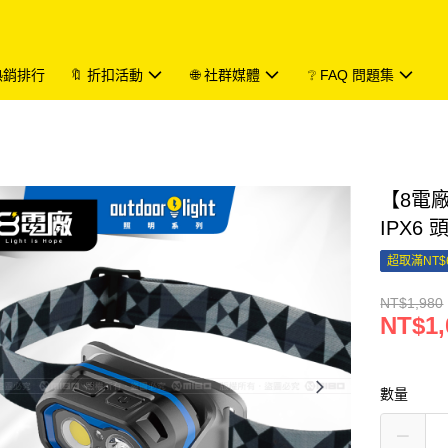
 熱銷排行
🔖 折扣活動
🌐 社群媒體
❔ FAQ 問題集
【8電廠
IPX6 
超取滿NT$
NT$1,980
NT$1,
數量