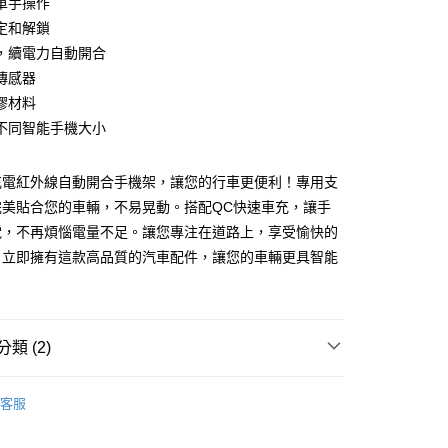
單手操作
業銀行
永豐商業銀行
定和解鎖
業銀行
星展（台灣）商業銀行
際商業銀行
中國信託商業銀行
y
，續電力自動開合
天信用卡公司
傳感器
膠材料
不同智能手機大小
充電紅外線自動開合手機架，讓您的行車更便利！專用支
完美貼合您的車輛，不易晃動。搭配QC快速車充，讓手
付款
電，不再煩惱電量不足。讓您專注在道路上，享受愉快的
0，滿NT$699(含以上)免運費
。立即擁有這款高品質的汽車配件，讓您的車輛更具智能
後全家取貨
0，滿NT$699(含以上)免運費
類 (2)
付款
0，滿NT$699(含以上)免運費
MICHELIN 米其林
客服
7-11取貨
｜專用款
Porsche 保時捷
0，滿NT$699(含以上)免運費