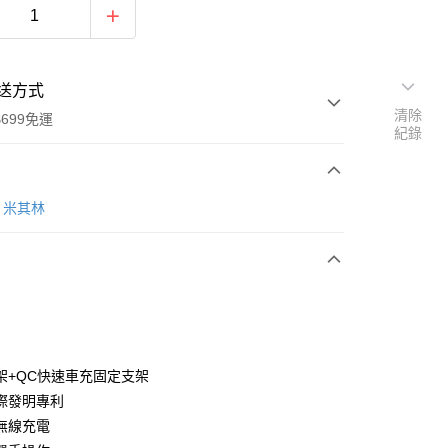
送方式
清除
699免運
紀錄
次付款
N 米其林
期付款
0 利率 每期
NT$526
21家銀行
庫商業銀行
第一商業銀行
付款
業銀行
彰化商業銀行
業儲蓄銀行
台北富邦商業銀行
華商業銀行
兆豐國際商業銀行
架+QC快速車充固定支架
小企業銀行
台中商業銀行
際發明專利
台灣）商業銀行
華泰商業銀行
速無線充電
業銀行
遠東國際商業銀行