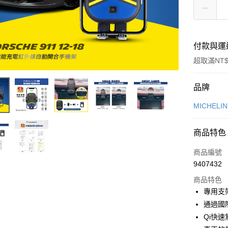
付款與運
超取滿NT$
付款方式
品牌
信用卡一
MICHELI
信用卡分
商品特色
3 期 
商品編號
合作金
超商取貨
9407432
華南商
LINE Pay
上海商
商品特色
國泰世
專用支
Apple Pay
臺灣中
通過國
匯豐（
街口支付
Qi快
聯邦商