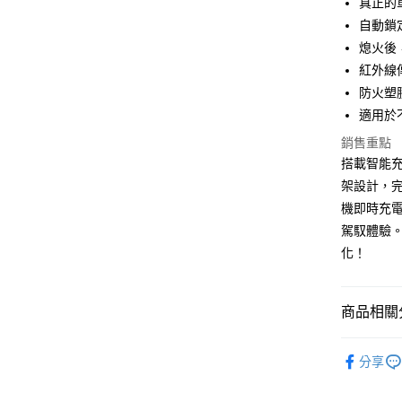
真正的
元大商
悠遊付
自動鎖
玉山商
台新國
Google Pa
熄火後
台灣樂
紅外線
全盈+PAY
防火塑
ATM付款
適用於
銷售重點
搭載智能
運送方式
架設計，
全家取貨
機即時充
每筆NT$6
駕馭體驗
化！
線上付款
每筆NT$6
商品相關分
7-11取貨
每筆NT$6
®️ 品牌館
分享
線上付款後
♦️ 手機架
每筆NT$6