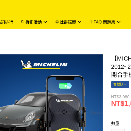
 熱銷排行
🔖 折扣活動
🌐 社群媒體
❔ FAQ 問題集
【MIC
2012
開合手
買就送
NT$3,980
NT$1,
數量