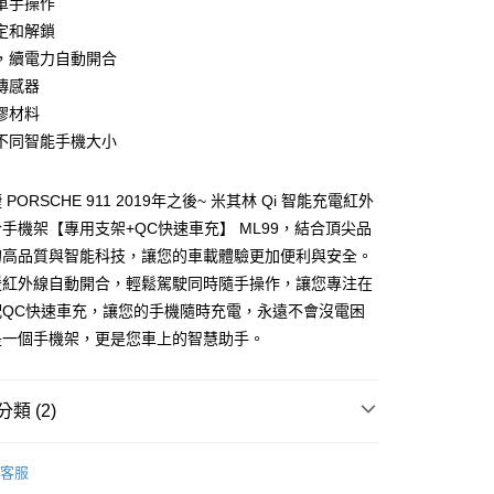
單手操作
業銀行
永豐商業銀行
定和解鎖
業銀行
星展（台灣）商業銀行
際商業銀行
中國信託商業銀行
y
，續電力自動開合
天信用卡公司
傳感器
膠材料
不同智能手機大小
PORSCHE 911 2019年之後~ 米其林 Qi 智能充電紅外
手機架【專用支架+QC快速車充】 ML99，結合頂尖品
付款
的高品質與智能科技，讓您的車載體驗更加便利與安全。
0，滿NT$699(含以上)免運費
援紅外線自動開合，輕鬆駕駛同時隨手操作，讓您專注在
配QC快速車充，讓您的手機隨時充電，永遠不會沒電困
後全家取貨
是一個手機架，更是您車上的智慧助手。
0，滿NT$699(含以上)免運費
付款
類 (2)
0，滿NT$699(含以上)免運費
MICHELIN 米其林
7-11取貨
客服
｜專用款
Porsche 保時捷
0，滿NT$699(含以上)免運費