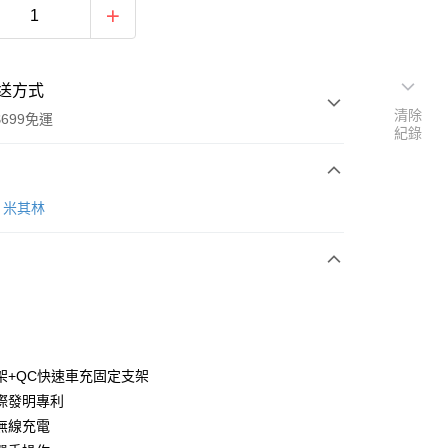
送方式
清除
699免運
紀錄
次付款
N 米其林
期付款
0 利率 每期
NT$526
21家銀行
庫商業銀行
第一商業銀行
付款
業銀行
彰化商業銀行
業儲蓄銀行
台北富邦商業銀行
華商業銀行
兆豐國際商業銀行
架+QC快速車充固定支架
小企業銀行
台中商業銀行
際發明專利
台灣）商業銀行
華泰商業銀行
速無線充電
業銀行
遠東國際商業銀行