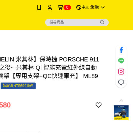
0
中文 (繁體)
HELIN 米其林】保時捷 PORSCHE 911
年之後~ 米其林 Qi 智能充電紅外線自動
機架【專用支架+QC快速車充】 ML89
超取滿NT$699免運
580