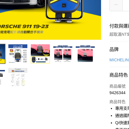
付款與運
超取滿NT$
付款方式
品牌
信用卡一
MICHELI
信用卡分
商品特色
3 期 
商品編號
合作金
超商取貨
9426344
華南商
LINE Pay
上海商
商品特色
國泰世
專用支
Apple Pay
臺灣中
通過國
匯豐（
街口支付
Qi快
聯邦商