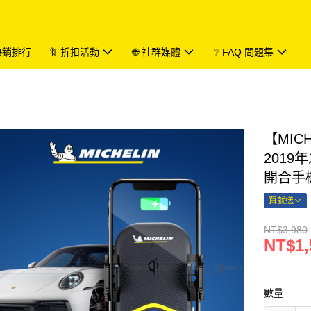
 熱銷排行
🔖 折扣活動
🌐 社群媒體
❔ FAQ 問題集
【MIC
2019
開合手
買就送
NT$3,980
NT$1,
數量