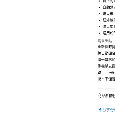
真正的
元大商
悠遊付
自動鎖
玉山商
台新國
Google Pa
熄火後
台灣樂
紅外線
全盈+PAY
防火塑
ATM付款
適用於
銷售重點
全新保時捷 
運送方式
線自動開合
全家取貨
牌米其林
每筆NT$6
手機架支
路上。搭
線上付款
擾。不僅
每筆NT$6
7-11取貨
商品相關分
每筆NT$6
®️ 品牌館
線上付款後
分享
♦️ 手機架
每筆NT$6