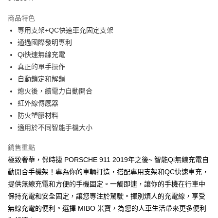
3 期 0 利率 每期
NT$526
21家銀行
商品特色
合作金庫商業銀行
第一商業銀行
超商取貨付款
專用支架+QC快速車充固定支架
華南商業銀行
彰化商業銀行
通過國際發明專利
LINE Pay
上海商業儲蓄銀行
台北富邦商業銀行
國泰世華商業銀行
兆豐國際商業銀行
Qi快速無線充電
Apple Pay
臺灣中小企業銀行
台中商業銀行
真正的單手操作
匯豐（台灣）商業銀行
華泰商業銀行
自動鎖定和解鎖
街口支付
聯邦商業銀行
遠東國際商業銀行
熄火後，續電力自動開合
元大商業銀行
永豐商業銀行
悠遊付
紅外線傳感器
玉山商業銀行
星展（台灣）商業銀行
防火塑膠材料
台新國際商業銀行
中國信託商業銀行
Google Pay
台灣樂天信用卡公司
適用於不同智能手機大小
全盈+PAY
銷售重點
ATM付款
極致奢華，保時捷 PORSCHE 911 2019年之後~ 智能Qi無線充電自
動開合手機架！專為你的車輛打造，搭配專用支架和QC快速車充，
運送方式
提供無線充電和方便的手機固定。一觸即連，讓你的手機在行車中
全家取貨付款
保持充電和安全固定，讓您專注於駕駛。揮別煩人的充電線，享受
每筆NT$60，滿NT$699(含以上)免運費
無線充電的便利。選擇 MIBO 米寶，為您的人車生活帶來更多便利