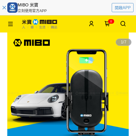
MIBO 米寶
開啟APP
立刻使用官方APP
0
1
/
7