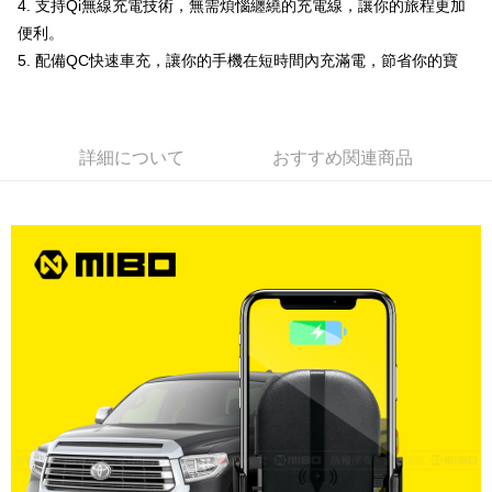
4. 支持Qi無線充電技術，無需煩惱纏繞的充電線，讓你的旅程更加
線上付款後全家取貨
便利。
配送毎にNT$60、NT$699以上で送料無料
5. 配備QC快速車充，讓你的手機在短時間內充滿電，節省你的寶
7-11取貨付款
配送毎にNT$60、NT$699以上で送料無料
線上付款後7-11取貨
詳細について
おすすめ関連商品
配送毎にNT$60、NT$699以上で送料無料
宅配
配送毎にNT$60、NT$699以上で送料無料
離島宅配
配送毎にNT$200