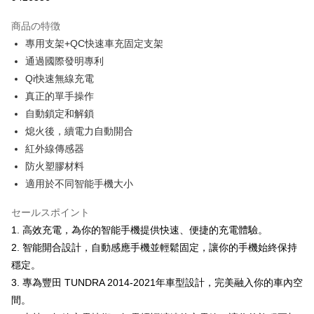
3回払い、金利0、毎回
NT$526
21行の銀行
商品の特徴
合作金庫商業銀行
第一商業銀行
コンビニ店頭代金引換
專用支架+QC快速車充固定支架
華南商業銀行
彰化商業銀行
通過國際發明專利
LINE Pay
上海商業儲蓄銀行
台北富邦商業銀行
国泰世華商業銀行
兆豐國際商業銀行
Qi快速無線充電
Apple Pay
台湾中小企業銀行
台中商業銀行
真正的單手操作
HSBC(台湾)商業銀行
華泰商業銀行
JKOPAY
自動鎖定和解鎖
聯邦商業銀行
遠東国際商業銀行
熄火後，續電力自動開合
元大商業銀行
永豐商業銀行
Easy Wallet
紅外線傳感器
玉山商業銀行
星展(台湾)商業銀行
台新國際商業銀行
中国信託商業銀行
Google Pay
防火塑膠材料
台湾楽天クレジットカード会社
適用於不同智能手機大小
Plus Pay
セールスポイント
ATM払い
1. 高效充電，為你的智能手機提供快速、便捷的充電體驗。
2. 智能開合設計，自動感應手機並輕鬆固定，讓你的手機始終保持
配送方法
穩定。
全家取貨付款
3. 專為豐田 TUNDRA 2014-2021年車型設計，完美融入你的車內空
配送毎にNT$60、NT$699以上で送料無料
間。