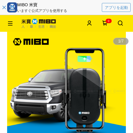
MIBO 米寶
アプリを起動
いますぐ公式アプリを使用する
0
1
/
7