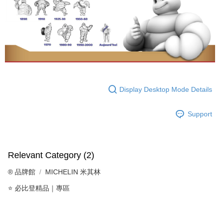
Display Desktop Mode Details
Support
Relevant Category (2)
®️ 品牌館
MICHELIN 米其林
⭐ 必比登精品｜專區