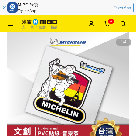
MIBO 米寶
Open App
Try the App
0
1
/
4