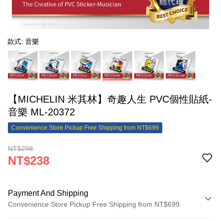
款式: 音樂
【MICHELIN 米其林】奇趣人生 PVC個性貼紙-
音樂 ML-20372
Convenience Store Pickup Free Shipping from NT$699
NT$298
NT$238
Payment And Shipping
Convenience Store Pickup Free Shipping from NT$699
Payment Method