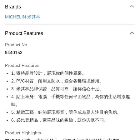
Brands
Credit Card (Full Payment)
MICHELIN 米其林
Credit Card Installments
0% for 3 months
NT$79
/month
21 Banks
Product Features
Taiwan Cooperative Bank
First Commercial Bank
Convenience Store Pickup and Pay
Product No.
Hua Nan Commercial Bank
Chang Hwa Commercial Bank
9440153
LINE Pay
The Shanghai Commercial &
Taipei Fubon Commercial Bank
Savings Bank
Product Features
Apple Pay
Cathay United Bank
Mega International Commercial
1. 獨特品牌設計，展現你的個性風采。
Bank
JKOPAY
Taiwan Business Bank
Taichung Commercial Bank
2. PVC材質，耐用且防水，適合各種環境使用。
HSBC Bank (Taiwan) Limited
Hwatai Bank
Easy Wallet
3. 米其林品牌保證，品質可靠，讓你信心十足。
Union Bank of Taiwan
Far Eastern International Bank
4. 貼上車身、電腦、手機等任何平面物品，為你的生活增添趣
Yuanta Commercial Bank
Bank SinoPac
Google Pay
味。
E.SUN Commercial Bank
DBS Bank
Plus Pay
5. 精緻工藝，細節展現專業，讓你成為眾人注目的焦點。
Taishin International Bank
CTBC Bank
Taiwan Rakuten Card, Inc.
6. 必比登精品，豪華品味的象徵，讓你與眾不同。
ATM Transfer
Product Highlights
Shipping Method