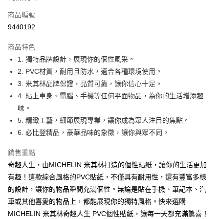
合作金庫商業銀行
第一商業銀行
超商取貨付款
商品編號
華南商業銀行
彰化商業銀行
9440192
LINE Pay
上海商業儲蓄銀行
台北富邦商業銀行
國泰世華商業銀行
兆豐國際商業銀行
商品特色
Apple Pay
臺灣中小企業銀行
台中商業銀行
1. 獨特品牌設計，展現你的個性風采。
匯豐（台灣）商業銀行
華泰商業銀行
街口支付
2. PVC材質，耐用且防水，適合各種環境使用。
聯邦商業銀行
遠東國際商業銀行
元大商業銀行
永豐商業銀行
3. 米其林品牌保證，品質可靠，讓你信心十足。
悠遊付
玉山商業銀行
星展（台灣）商業銀行
4. 貼上車身、電腦、手機等任何平面物品，為你的生活增添趣
台新國際商業銀行
中國信託商業銀行
Google Pay
味。
台灣樂天信用卡公司
5. 精緻工藝，細節展現專業，讓你成為眾人注目的焦點。
全盈+PAY
6. 必比登精品，豪華品味的象徵，讓你與眾不同。
ATM付款
銷售重點
運送方式
奇趣人生，由MICHELIN 米其林打造的個性貼紙，讓你的生活更加
有趣！這款綜合風格的PVC貼紙，不僅具有耐用性，還有豐富多樣
全家取貨付款
的設計，讓你的物品瞬間充滿個性。無論是貼在手機、筆記本、汽
每筆NT$60，滿NT$699(含以上)免運費
車或其他喜愛的物品上，都能展現你的獨特風格。快來選購
線上付款後全家取貨
MICHELIN 米其林奇趣人生 PVC個性貼紙，讓每一天都充滿驚喜！