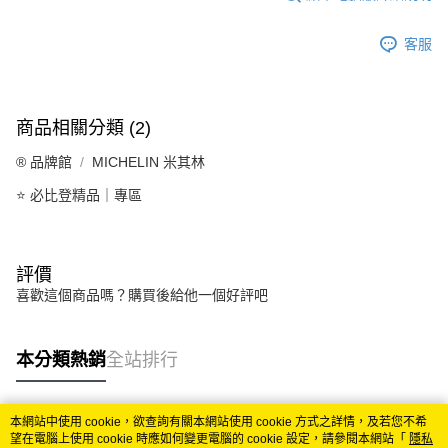
客服
商品相關分類 (2)
®️ 品牌館
MICHELIN 米其林
⭐ 必比登精品｜專區
評價
喜歡這個商品嗎？購買後給他一個好評吧
本分類熱銷
全站排行
本網站中使用 cookie，欲查詢有關本網站使用 cookie 方式之詳情，及若您不希
熱門標籤
望在電腦上使用 cookie 時應如何變更電腦的 cookie 設定，請參閱本網站「
隱私