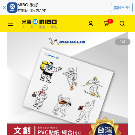
MIBO 米寶
開啟APP
立刻使用官方APP
0
1
/
4