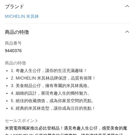
ブランド
クレジットカード1回払い
MICHELIN 米其林
クレジットカード分割払い
3回払い、金利0、毎回
NT$230
21行の銀行
商品の特徴
合作金庫商業銀行
第一商業銀行
コンビニ店頭代金引換
商品番号
華南商業銀行
彰化商業銀行
9440376
LINE Pay
上海商業儲蓄銀行
台北富邦商業銀行
国泰世華商業銀行
兆豐國際商業銀行
商品の特徴
Apple Pay
台湾中小企業銀行
台中商業銀行
1. 奇趣人生公仔，讓你的生活充滿趣味！
HSBC(台湾)商業銀行
華泰商業銀行
JKOPAY
2. MICHELIN 米其林品牌保證，品質有保障！
聯邦商業銀行
遠東国際商業銀行
元大商業銀行
永豐商業銀行
3. 美食精品公仔，擁有專屬的米其林風格。
Easy Wallet
玉山商業銀行
星展(台湾)商業銀行
4. 細緻的設計，展現奇趣人生的獨特魅力。
台新國際商業銀行
中国信託商業銀行
Google Pay
5. 絕佳的收藏價值，成為你家居空間的亮點。
台湾楽天クレジットカード会社
6. 經典的米其林造型，讓你成為注目的焦點！
Plus Pay
ATM払い
セールスポイント
米寶電商獨家推出必比登精品！遇見奇趣人生公仔，感受美食的魔
配送方法