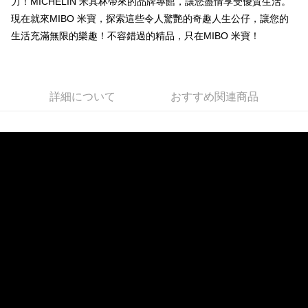
力！MICHELIN 米其林帶來的品牌專館，讓您盡情享受優質生活。
現在就來MIBO 米寶，探索這些令人驚艷的奇趣人生公仔，讓您的
全家取貨付款
生活充滿無限的樂趣！不容錯過的精品，只在MIBO 米寶！
配送毎にNT$60、NT$699以上で送料無料
線上付款後全家取貨
配送毎にNT$60、NT$699以上で送料無料
詳細について
おすすめ関連商品
7-11取貨付款
配送毎にNT$60、NT$699以上で送料無料
線上付款後7-11取貨
配送毎にNT$60、NT$699以上で送料無料
宅配
配送毎にNT$60、NT$699以上で送料無料
離島宅配
配送毎にNT$200