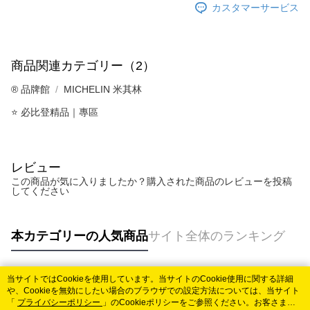
カスタマーサービス
商品関連カテゴリー（2）
®️ 品牌館
MICHELIN 米其林
⭐ 必比登精品｜專區
レビュー
この商品が気に入りましたか？購入された商品のレビューを投稿
してください
本カテゴリーの人気商品
サイト全体のランキング
当サイトではCookieを使用しています。当サイトのCookie使用に関する詳細
人気タグ
や、Cookieを無効にしたい場合のブラウザでの設定方法については、当サイト
「
プライバシーポリシー
」のCookieポリシーをご参照ください。お客さま