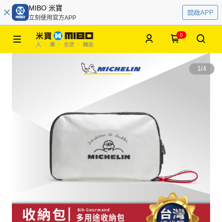
MIBO 米寶
開啟APP
立刻使用官方APP
0
1
/
4