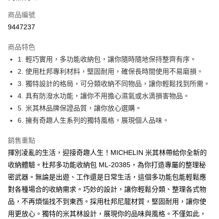
合作金庫商業銀行
第一商業銀行
超商取貨付款
商品編號
華南商業銀行
彰化商業銀行
9447237
LINE Pay
上海商業儲蓄銀行
台北富邦商業銀行
國泰世華商業銀行
兆豐國際商業銀行
商品特色
Apple Pay
臺灣中小企業銀行
台中商業銀行
1. 輕巧實用，多功能收納包，讓你隨時隨地保持整齊有序。
匯豐（台灣）商業銀行
華泰商業銀行
街口支付
2. 使用杜邦專利材料，堅固耐用，確保長時間使用不易磨損。
聯邦商業銀行
遠東國際商業銀行
元大商業銀行
永豐商業銀行
3. 獨特設計的格局，可分類收納不同物品，讓你輕鬆找到所需。
悠遊付
玉山商業銀行
星展（台灣）商業銀行
4. 具有防潑水功能，讓你不用擔心濕氣或水滴損害物品。
台新國際商業銀行
中國信託商業銀行
Google Pay
5. 米其林品牌保證品質，讓你放心選購。
台灣樂天信用卡公司
6. 擁有奇趣人生系列的獨特風格，展現個人品味。
全盈+PAY
ATM付款
銷售重點
揮別凌亂的生活，迎接奇趣人生！MICHELIN 米其林帶給你全新的
運送方式
收納體驗。杜邦多功能收納包 ML-20385，為你打造專屬的整理秘
密武器。無論是出遊、工作還是日常生活，這個多功能包能輕鬆應
全家取貨付款
對各種場合的收納需求。巧妙的設計，讓你輕鬆分類、整理各式物
每筆NT$60，滿NT$699(含以上)免運費
品，不再煩惱找不到東西。採用杜邦尼龍材質，堅固耐用，讓你使
線上付款後全家取貨
用更放心。獨特的米其林設計，展現你的品味與風格。不僅如此，