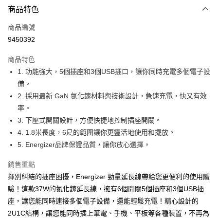
3 期 0 利率 每期
NT$299
21家銀行
商品特色
合作金庫商業銀行
第一商業銀行
超商取貨付款
商品編號
華南商業銀行
彰化商業銀行
9450392
LINE Pay
上海商業儲蓄銀行
台北富邦商業銀行
國泰世華商業銀行
兆豐國際商業銀行
商品特色
Apple Pay
臺灣中小企業銀行
台中商業銀行
1. 功能強大，5個插座和3個USB插口，讓你同時充電多個電子設
匯豐（台灣）商業銀行
華泰商業銀行
街口支付
備。
聯邦商業銀行
遠東國際商業銀行
元大商業銀行
永豐商業銀行
2. 採用最新 GaN 氮化鎵材料與技術設計，急速充電，快又有效
悠遊付
玉山商業銀行
星展（台灣）商業銀行
率。
台新國際商業銀行
中國信託商業銀行
Google Pay
3. 下壓式開關設計，方便快捷地控制插座開關。
台灣樂天信用卡公司
4. 1.8米長度，6尺的範圍讓你更靈活地使用和擺放。
全盈+PAY
5. Energizer品牌保證品質，讓你放心選擇。
ATM付款
銷售重點
運送方式
揮別糾結的插座困擾，Energizer 勁量延長線帶給您更便利的使用體
驗！這款37W的氮化鎵延長線，擁有6個開關5個插座和3個USB插
全家取貨付款
座，讓您能同時連接多個電子設備，還能輕鬆充電！精心設計的
每筆NT$60，滿NT$699(含以上)免運費
2U1C結構，讓您能同時插上筆電、手機、平板等各種裝置，不再為