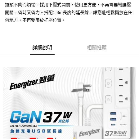
線上付款後全家取貨
插頭不夠而煩惱。採用下壓式開關，使用更方便，不再需要彎腰壓
每筆NT$60，滿NT$699(含以上)免運費
開關，省時又省力。搭配1.8m長度的延長線，讓您能輕鬆擺放在任
何地方，不再受限於插座位置。
7-11取貨付款
每筆NT$60，滿NT$699(含以上)免運費
線上付款後7-11取貨
詳細說明
相關推薦
每筆NT$60，滿NT$699(含以上)免運費
宅配
每筆NT$60，滿NT$699(含以上)免運費
離島宅配
每筆NT$200