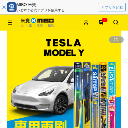
MIBO 米寶
アプリを起動
いますぐ公式アプリを使用する
0
1
/
1