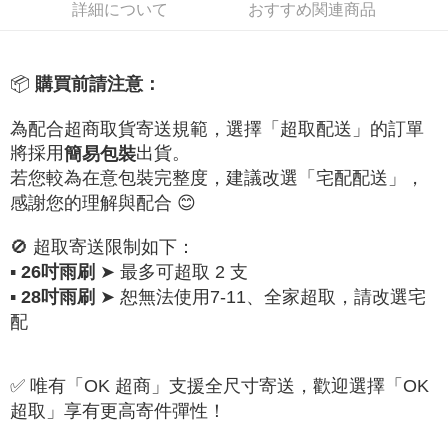
配送毎にNT$60、NT$699以上で送料無料
詳細について
おすすめ関連商品
線上付款後全家取貨
配送毎にNT$60、NT$699以上で送料無料
📦
購買前請注意：
7-11取貨付款
為配合超商取貨寄送規範，選擇「超取配送」的訂單
配送毎にNT$60、NT$699以上で送料無料
將採用
出貨。
簡易包裝
線上付款後7-11取貨
若您較為在意包裝完整度，建議改選「宅配配送」，
配送毎にNT$60、NT$699以上で送料無料
感謝您的理解與配合 😊
宅配
🚫 超取寄送限制如下：
配送毎にNT$60、NT$699以上で送料無料
▪
➤ 最多可超取 2 支
26吋雨刷
離島宅配
▪
➤ 恕無法使用7-11、全家超取，請改選宅
28吋雨刷
配
配送毎にNT$200
✅ 唯有「OK 超商」支援全尺寸寄送，歡迎選擇「OK
超取」享有更高寄件彈性！