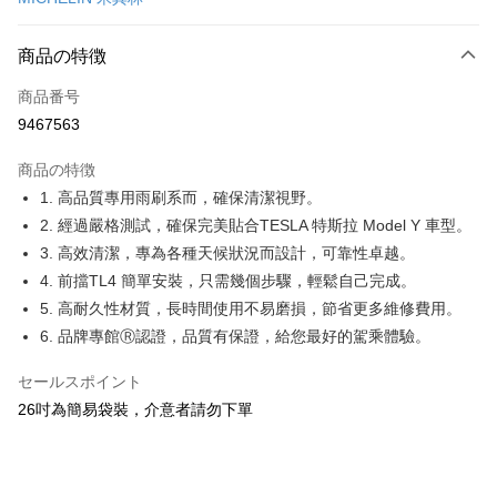
クレジットカード分割払い
3回払い、金利0、毎回
NT$132
21行の銀行
商品の特徴
合作金庫商業銀行
第一商業銀行
コンビニ店頭代金引換
商品番号
華南商業銀行
彰化商業銀行
9467563
LINE Pay
上海商業儲蓄銀行
台北富邦商業銀行
国泰世華商業銀行
兆豐國際商業銀行
商品の特徴
Apple Pay
台湾中小企業銀行
台中商業銀行
1. 高品質專用雨刷系而，確保清潔視野。
HSBC(台湾)商業銀行
華泰商業銀行
JKOPAY
2. 經過嚴格測試，確保完美貼合TESLA 特斯拉 Model Y 車型。
聯邦商業銀行
遠東国際商業銀行
元大商業銀行
永豐商業銀行
3. 高效清潔，專為各種天候狀況而設計，可靠性卓越。
Easy Wallet
玉山商業銀行
星展(台湾)商業銀行
4. 前擋TL4 簡單安裝，只需幾個步驟，輕鬆自己完成。
台新國際商業銀行
中国信託商業銀行
Google Pay
5. 高耐久性材質，長時間使用不易磨損，節省更多維修費用。
台湾楽天クレジットカード会社
6. 品牌專館Ⓡ認證，品質有保證，給您最好的駕乘體驗。
Plus Pay
ATM払い
セールスポイント
26吋為簡易袋裝，介意者請勿下單
配送方法
全家取貨付款