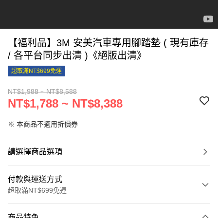
【福利品】3M 安美汽車專用腳踏墊 ( 現有庫存
/ 各平台同步出清 )《絕版出清》
超取滿NT$699免運
NT$1,988 ~ NT$8,588
NT$1,788 ~ NT$8,388
※ 本商品不適用折價券
請選擇商品選項
付款與運送方式
超取滿NT$699免運
付款方式
商品特色