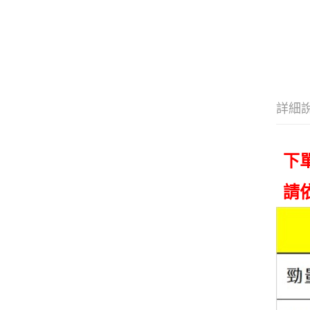
詳細
下
請