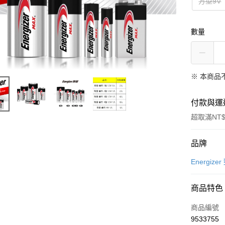
方型9V
數量
※ 本商品
付款與運
超取滿NT$
付款方式
品牌
信用卡一
Energize
信用卡分
商品特色
3 期 
商品編號
合作金
超商取貨
9533755
華南商