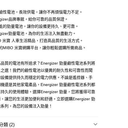
業儲蓄銀行
台北富邦商業銀行
華商業銀行
兆豐國際商業銀行
勁量鹼性電池，長效供電，讓你不再煩惱電力不足。
小企業銀行
台中商業銀行
nergizer品牌專館，給你可靠的品質保證。
台灣）商業銀行
華泰商業銀行
高效能的勁量電池，讓你的設備更持久、更可靠。
業銀行
遠東國際商業銀行
nergizer勁量電池，為你的生活注入無盡動力。
業銀行
永豐商業銀行
IBO 米寶 人車生活精品，打造高品質的生活方式。
業銀行
星展（台灣）商業銀行
際商業銀行
中國信託商業銀行
y
專業的MIBO 米寶網購平台，讓你輕鬆選購所需商品。
天信用卡公司
品質的電池有所追求？Energizer 勁量鹼性電池系列將
二之選！我們的鹼性電池以優異的耐久性和可靠性而聞
的設備提供持久而穩定的電力供應。不論是遙控器、手
機還是其他家電產品，Energizer 勁量鹼性電池系列都
持久的使用體驗。選擇Energizer 勁量，您將獲得可靠
付款
，讓您的生活更加便利和舒適。立即選購Energizer 勁
0，滿NT$699(含以上)免運費
池系列，為您的設備注入勁量！
後全家取貨
0，滿NT$699(含以上)免運費
類 (2)