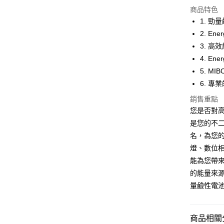
LINE Pay
上海商
商品特色
國泰世
1. 
Apple Pay
臺灣中
2. E
匯豐（
街口支付
3. 
聯邦商
4. E
元大商
悠遊付
5. M
玉山商
台新國
Google Pa
6. 
台灣樂
銷售重點
全盈+PAY
您是否對高
ATM付款
是您的不
名，為您
燈、數位相
運送方式
能為您帶來
全家取貨
的能量來源
每筆NT$6
量鹼性電
線上付款
每筆NT$6
商品相關分