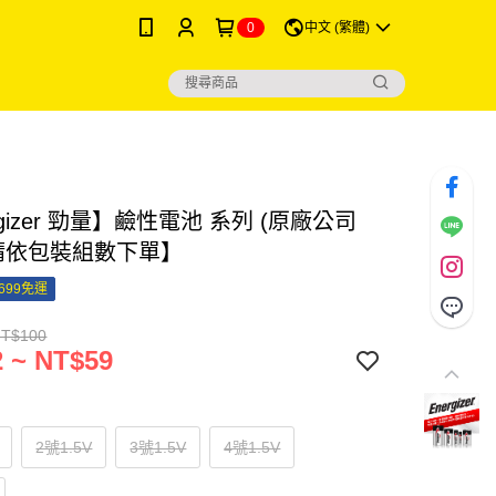
0
中文 (繁體)
rgizer 勁量】鹼性電池 系列 (原廠公司
【請依包裝組數下單】
699免運
NT$100
 ~ NT$59
2號1.5V
3號1.5V
4號1.5V