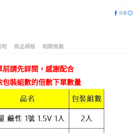
7-11取貨
®️ 品牌館
分享
每筆NT$6
🏠 生活百
線上付款後
每筆NT$6
宅配
說明
商品規格
相關推薦
每筆NT$6
離島宅配
單前請先詳閱，感謝配合
每筆NT$2
依包裝組數的倍數下單數量