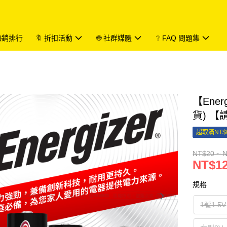
 熱銷排行
🔖 折扣活動
🌐 社群媒體
❔ FAQ 問題集
【Ene
貨) 
超取滿NT$
NT$20 ~ 
NT$12
規格
1號1.5V