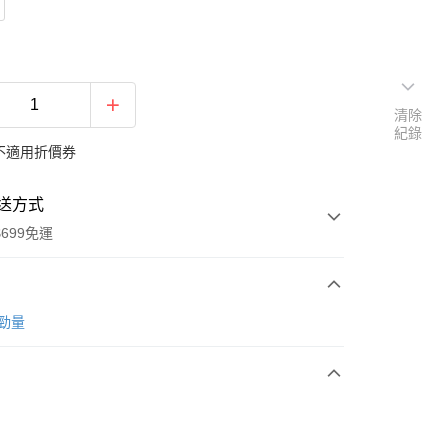
清除
紀錄
不適用折價券
送方式
699免運
次付款
r 勁量
期付款
0 利率 每期
NT$4
21家銀行
庫商業銀行
第一商業銀行
付款
業銀行
彰化商業銀行