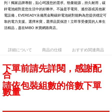
列！獨家品牌專館，貼心呵護您的需求。勁量能源，持久耐用，碳
配送方法
鋅電池絕對是您生活中的好夥伴。不論是手電筒、遙控器或其他家
電設備，EVEREADY永備黑金剛碳鋅電池絕對能夠為您提供穩定可
全家取貨付款
靠的電力支援。選擇米寶，選擇品質保證！立即享受優質的人車生
配送毎にNT$60、NT$699以上で送料無料
活精品，盡在MIBO 米寶網路商店。
線上付款後全家取貨
配送毎にNT$60、NT$699以上で送料無料
7-11取貨付款
詳細について
商品の仕様
おすすめ関連商品
配送毎にNT$60、NT$699以上で送料無料
線上付款後7-11取貨
下單前請先詳閱，感謝配
配送毎にNT$60、NT$699以上で送料無料
合
宅配
請依包裝組數的倍數下單
配送毎にNT$60、NT$699以上で送料無料
數量
離島宅配
配送毎にNT$200