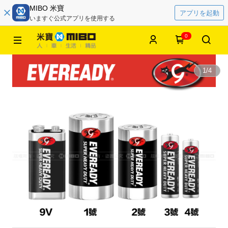
MIBO 米寶
アプリを起動
いますぐ公式アプリを使用する
0
1
/
4