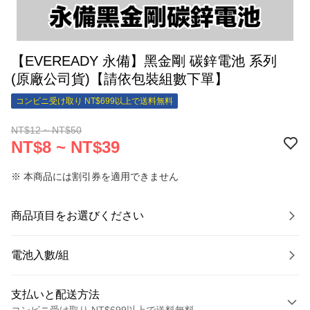
【EVEREADY 永備】黑金剛 碳鋅電池 系列
(原廠公司貨)【請依包裝組數下單】
コンビニ受け取り NT$699以上で送料無料
NT$12 ~ NT$50
NT$8 ~ NT$39
※ 本商品には割引券を適用できません
商品項目をお選びください
電池入數/組
支払いと配送方法