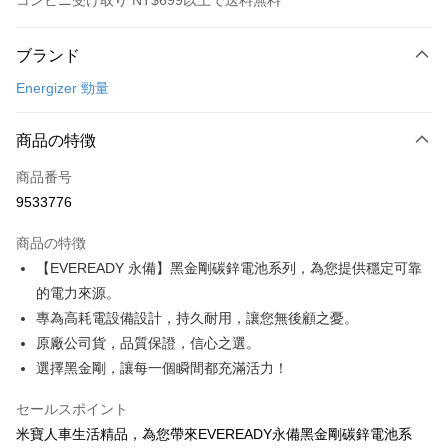
コンビニ受け取り NT$699以上で送料無料
お支払い方法
ブランド
クレジットカード1回払い
Energizer 勁量
クレジットカード分割払い
3回払い、金利0、毎回
NT$2
21行の銀行
商品の特徴
合作金庫商業銀行
第一商業銀行
コンビニ店頭代金引換
商品番号
華南商業銀行
彰化商業銀行
9533776
LINE Pay
上海商業儲蓄銀行
台北富邦商業銀行
国泰世華商業銀行
兆豐國際商業銀行
商品の特徴
Apple Pay
台湾中小企業銀行
台中商業銀行
【EVEREADY 永備】黑金剛碳鋅電池系列，為您提供穩定可靠
HSBC(台湾)商業銀行
華泰商業銀行
JKOPAY
的電力來源。
聯邦商業銀行
遠東国際商業銀行
元大商業銀行
永豐商業銀行
專為高耗電設備設計，持久耐用，讓您無後顧之憂。
Easy Wallet
玉山商業銀行
星展(台湾)商業銀行
原廠公司貨，品質保證，信心之選。
台新國際商業銀行
中国信託商業銀行
Google Pay
選擇黑金剛，讓每一個瞬間都充滿活力！
台湾楽天クレジットカード会社
Plus Pay
セールスポイント
ATM払い
米寶人車生活精品，為您帶來EVEREADY永備黑金剛碳鋅電池系